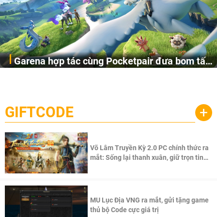
Garena hợp tác cùng Pocketpair đưa bom tấn
Garena Singapore hôm nay đã công bố Palworld Online,
săn thú sinh tồn lên di động với tên gọi
một cuộc phiêu lưu sinh tồn nhiều người chơi mới hiện
Palworld Online
đang được phát triển dựa trên IP Palworld nổi tiếng toàn
cầu, theo giấy phép chính thức từ công ty game Nhật Bản
GIFTCODE
+
Pocketpair, Inc.
Võ Lâm Truyền Kỳ 2.0 PC chính thức ra
mắt: Sống lại thanh xuân, giữ trọn tinh
thần Võ Lâm
MU Lục Địa VNG ra mắt, gửi tặng game
thủ bộ Code cực giá trị