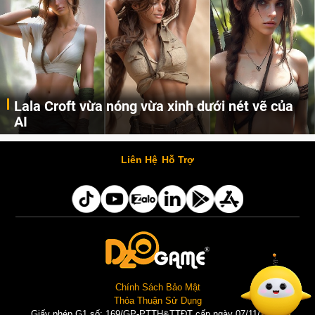
Lala Croft vừa nóng vừa xinh dưới nét vẽ của
AI
Cùng đến với những hình ảnh Lala Croft của Tomb Raider dưới nét vẽ của AI. Một cô nàng xinh đẹp, nóng bỏng nhưng cũng rắn rỏi và mạnh mẽ.
Liên Hệ
Hỗ Trợ
Chính Sách Bảo Mật
Thỏa Thuận Sử Dụng
Giấy phép G1 số: 169/GP-PTTH&TTĐT cấp ngày 07/11/2025 |