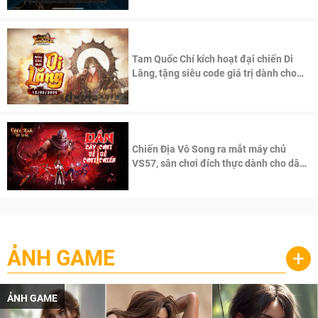
Tam Quốc Chí kích hoạt đại chiến Di
Lăng, tặng siêu code giá trị dành cho
100 độc giả đầu tiên.
Chiến Địa Vô Song ra mắt máy chủ
VS57, sân chơi đích thực dành cho dân
cày
ẢNH GAME
+
ẢNH GAME