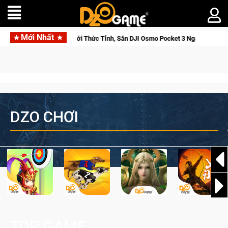
Mới Nhất
orse Saga: Cửu Giới Thức Tỉnh, Săn DJI Osmo Pocket 3 Ngay Hôm Nay
DZO CHƠI
TOP GAME