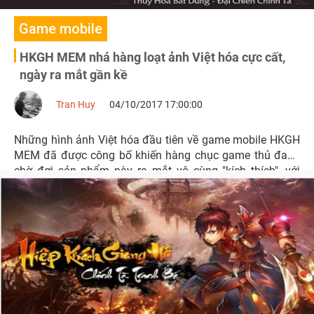
Game mobile
HKGH MEM nhá hàng loạt ảnh Việt hóa cực cất,
ngày ra mắt gần kề
Tran Huy
04/10/2017 17:00:00
Những hình ảnh Việt hóa đầu tiên về game mobile HKGH
MEM đã được công bố khiến hàng chục game thủ đang
chờ đợi sản phẩm này ra mắt vô cùng "kích thích", với
động thái này có lẽ ngày sản phẩm này tới tay game thủ
Việt đã rất gần kề.