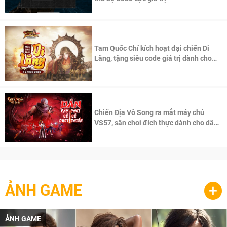
Tam Quốc Chí kích hoạt đại chiến Di
Lăng, tặng siêu code giá trị dành cho
100 độc giả đầu tiên.
Chiến Địa Vô Song ra mắt máy chủ
VS57, sân chơi đích thực dành cho dân
cày
ẢNH GAME
+
ẢNH GAME