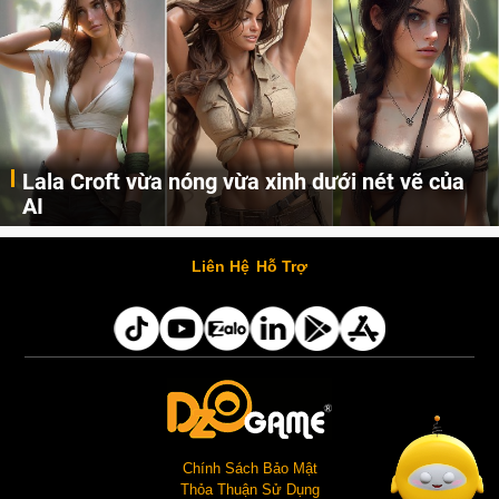
Lala Croft vừa nóng vừa xinh dưới nét vẽ của
AI
Cùng đến với những hình ảnh Lala Croft của Tomb Raider dưới nét vẽ của AI. Một cô nàng xinh đẹp, nóng bỏng nhưng cũng rắn rỏi và mạnh mẽ.
Liên Hệ
Hỗ Trợ
Chính Sách Bảo Mật
Thỏa Thuận Sử Dụng