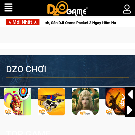
Mới Nhất
c Tỉnh, Săn DJI Osmo Pocket 3 Ngay Hôm Nay
Medal Hunter: 
DZO CHƠI
TOP GAME