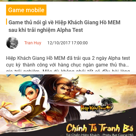
Game mobile
Game thủ nói gì về Hiệp Khách Giang Hồ MEM
sau khi trải nghiệm Alpha Test
Tran Huy
12/10/2017 17:00:00
Hiệp Khách Giang Hồ MEM đã trải qua 2 ngày Alpha test
cực kỳ thành công với hàng chục ngàn game thủ tham
gia trải nghiệm. Mặc dù không phải tất cả đều hài lòng
nhưng đa số người chơi đều có những phản hồi tích cực
về sản phẩm này.