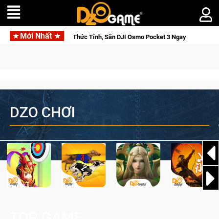
Mới Nhất
 Săn DJI Osmo Pocket 3 Ngay Hôm Nay
Lineage W – Quyền lực 
DZO CHƠI
TOP GAME