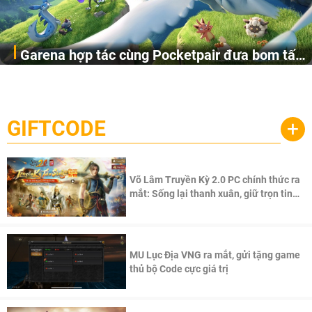
Garena hợp tác cùng Pocketpair đưa bom tấn
Garena Singapore hôm nay đã công bố Palworld Online,
săn thú sinh tồn lên di động với tên gọi
một cuộc phiêu lưu sinh tồn nhiều người chơi mới hiện
Palworld Online
đang được phát triển dựa trên IP Palworld nổi tiếng toàn
cầu, theo giấy phép chính thức từ công ty game Nhật Bản
GIFTCODE
+
Pocketpair, Inc.
Võ Lâm Truyền Kỳ 2.0 PC chính thức ra
mắt: Sống lại thanh xuân, giữ trọn tinh
thần Võ Lâm
MU Lục Địa VNG ra mắt, gửi tặng game
thủ bộ Code cực giá trị