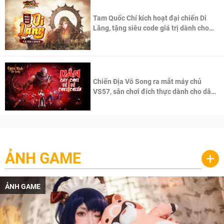
Tam Quốc Chí kích hoạt đại chiến Di
Lăng, tặng siêu code giá trị dành cho
100 độc giả đầu tiên.
Chiến Địa Vô Song ra mắt máy chủ
VS57, sân chơi đích thực dành cho dân
cày
ẢNH GAME
+
ẢNH GAME