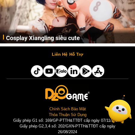
Lala Croft vừa nóng vừa xinh dưới nét vẽ của
AI
Cùng đến với những hình ảnh Lala Croft của Tomb Raider dưới nét vẽ của AI. Một cô nàng xinh đẹp, nóng bỏng nhưng cũng rắn rỏi và mạnh mẽ.
Liên Hệ
Hỗ Trợ
Chính Sách Bảo Mật
Thỏa Thuận Sử Dụng
Giấy phép G1 số: 169/GP-PTTH&TTĐT cấp ngày 07/11/2025 |
Giấy phép G2,3,4 số: 202/GXN-PTTH&TTĐT cấp ngày
26/08/2024