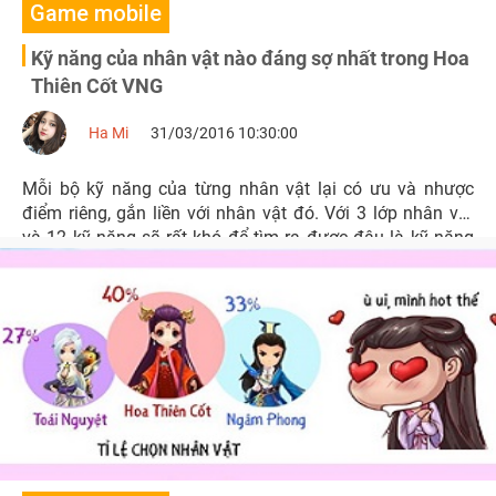
Game mobile
Kỹ năng của nhân vật nào đáng sợ nhất trong Hoa
Thiên Cốt VNG
Ha Mi
31/03/2016 10:30:00
Mỗi bộ kỹ năng của từng nhân vật lại có ưu và nhược
điểm riêng, gắn liền với nhân vật đó. Với 3 lớp nhân vật
và 12 kỹ năng sẽ rất khó để tìm ra được đâu là kỹ năng
đáng sợ nhất. Để tìm hiểu rõ hơn thì chúng ta cùng tìm
hiểu chi tiết về từng kỹ năng của mỗi nhân vật.