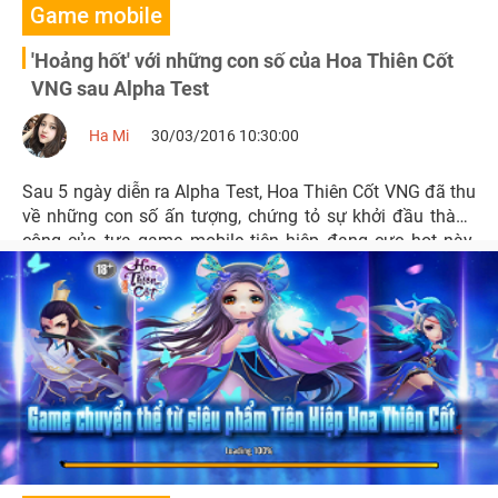
Game mobile
'Hoảng hốt' với những con số của Hoa Thiên Cốt
VNG sau Alpha Test
Ha Mi
30/03/2016 10:30:00
Sau 5 ngày diễn ra Alpha Test, Hoa Thiên Cốt VNG đã thu
về những con số ấn tượng, chứng tỏ sự khởi đầu thành
công của tựa game mobile tiên hiệp đang cực hot này.
Hãy theo dõi infographic dưới đây để hiểu rõ hơn lý do vì
sao tựa game này lại hút khách đến như vậy.