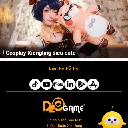
Cosplay Xiangling siêu cute
Cùng thưởng thức những hình ảnh cosplay Xiangling trong Genshin Impact siêu dễ thương của người dùng Weibo "阿包也是兔娘"
Liên Hệ
Hỗ Trợ
Chính Sách Bảo Mật
Thỏa Thuận Sử Dụng