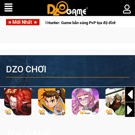
Mới Nhất
Medal Hunter: Game bắn súng PvP tọa độ đỉnh cao đưa bạn vào các chiến dịch 
DZO CHƠI
TOP GAME