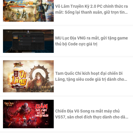
Võ Lâm Truyền Kỳ 2.0 PC chính thức ra
mắt: Sống lại thanh xuân, giữ trọn tinh
thần Võ Lâm
MU Lục Địa VNG ra mắt, gửi tặng game
thủ bộ Code cực giá trị
Tam Quốc Chí kích hoạt đại chiến Di
Lăng, tặng siêu code giá trị dành cho
100 độc giả đầu tiên.
Chiến Địa Vô Song ra mắt máy chủ
VS57, sân chơi đích thực dành cho dân
cày