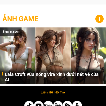
ẢNH GAME
+
ẢNH GAME
Lala Croft vừa nóng vừa xinh dưới nét vẽ của
AI
Cùng đến với những hình ảnh Lala Croft của Tomb Raider dưới nét vẽ của AI. Một cô nàng xinh đẹp, nóng bỏng nhưng cũng rắn rỏi và mạnh mẽ.
Liên Hệ
Hỗ Trợ