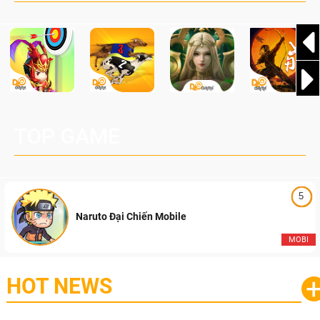
TOP GAME
5
Naruto Đại Chiến Mobile
MOBI
HOT NEWS