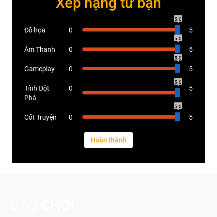
Xếp hạng từ bạn
5.0
Đồ họa
0
5
5.0
Âm Thanh
0
5
5.0
Gameplay
0
5
5.0
Tính Đột
0
5
Phá
5.0
Cốt Truyện
0
5
DZO CHƠI