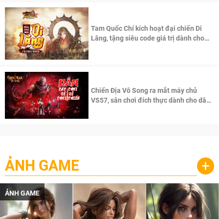
Tam Quốc Chí kích hoạt đại chiến Di
Lăng, tặng siêu code giá trị dành cho
100 độc giả đầu tiên.
Chiến Địa Vô Song ra mắt máy chủ
VS57, sân chơi đích thực dành cho dân
cày
ẢNH GAME
+
ẢNH GAME