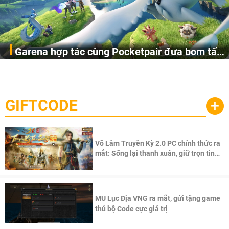
Garena hợp tác cùng Pocketpair đưa bom tấn
Garena Singapore hôm nay đã công bố Palworld Online,
săn thú sinh tồn lên di động với tên gọi
một cuộc phiêu lưu sinh tồn nhiều người chơi mới hiện
Palworld Online
đang được phát triển dựa trên IP Palworld nổi tiếng toàn
cầu, theo giấy phép chính thức từ công ty game Nhật Bản
GIFTCODE
+
Pocketpair, Inc.
Võ Lâm Truyền Kỳ 2.0 PC chính thức ra
mắt: Sống lại thanh xuân, giữ trọn tinh
thần Võ Lâm
MU Lục Địa VNG ra mắt, gửi tặng game
thủ bộ Code cực giá trị