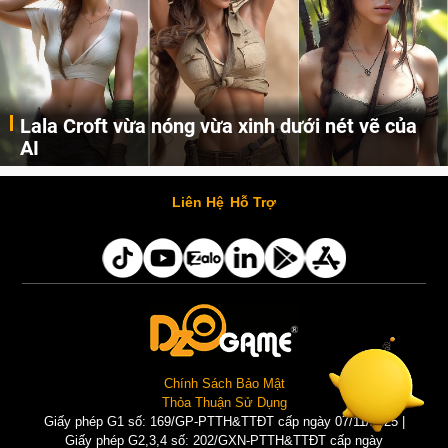
Khi AI Cosplay gái đẹp One Piece
Những cô nàng nóng bỏng Boa Hancock, Nico Robin, Nami, Yamato hay Perona được AI vẽ lại dưới hình thức Cosplay cực kỳ chuẩn chỉnh.
Liên Hệ
Hỗ Trợ
Chính Sách Bảo Mật
Thỏa Thuận Sử Dụng
Giấy phép G1 số: 169/GP-PTTH&TTĐT cấp ngày 07/11/2025 |
Giấy phép G2,3,4 số: 202/GXN-PTTH&TTĐT cấp ngày