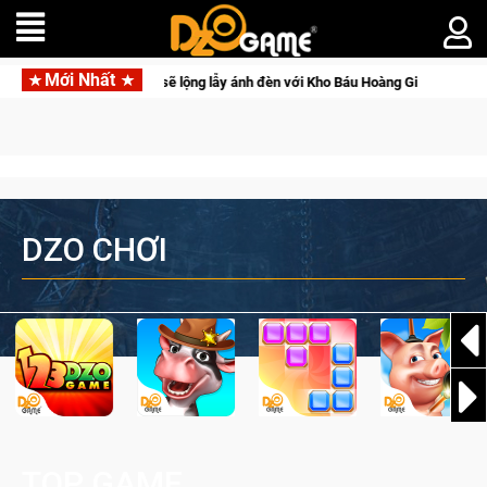
Mới Nhất
e thủ Crossfire sẽ lộng lẫy ánh đèn với Kho Báu Hoàng Gia Sapphire Neon Pun
DZO CHƠI
TOP GAME