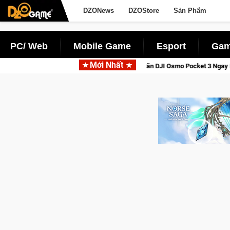
DZONews
DZOStore
Sản Phẩm
PC/ Web
Mobile Game
Esport
Gam
Mới Nhất
ga: Cửu Giới Thức Tỉnh, Săn DJI Osmo Pocket 3 Ngay Hôm Nay