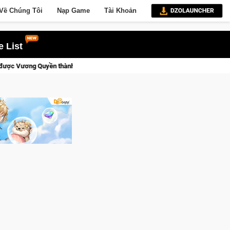
Về Chúng Tôi
Nạp Game
Tài Khoản
 List
 Kent sắp tới!
Trial Xtreme Freedom – Game đua xe mô tô PvP