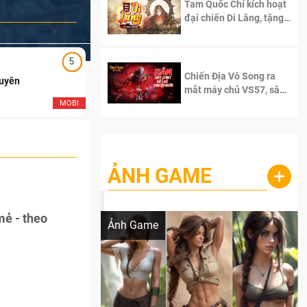
Tam Quốc Chí kích hoạt
đại chiến Di Lăng, tặng
siêu code giá trị dành
cho 100 độc giả đầu
tiên.
5
5
Chiến Địa Vô Song ra
Duyên
Ngạo Thiên Mobile
mắt máy chủ VS57, sân
chơi đích thực dành cho
MOBI
MOB
dân cày
ẢNH GAME
+
Lala Croft vừa nóng vừa xinh dưới nét vẽ
của AI
ẻ - theo
Ảnh Game