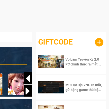
GIFTCODE
+
Võ Lâm Truyền Kỳ 2.0
PC chính thức ra mắt:
Sống lại thanh xuân, giữ
trọn tinh thần Võ Lâm
MU Lục Địa VNG ra mắt,
gửi tặng game thủ bộ
Code cực giá trị