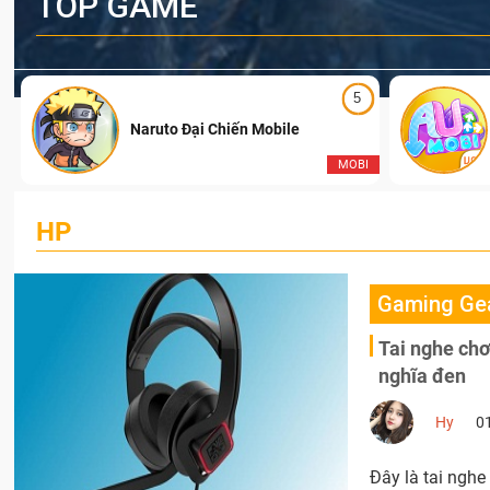
TOP GAME
5
Naruto Đại Chiến Mobile
I
MOBI
HP
Gaming Ge
Tai nghe ch
nghĩa đen
Hy
0
Đây là tai nghe