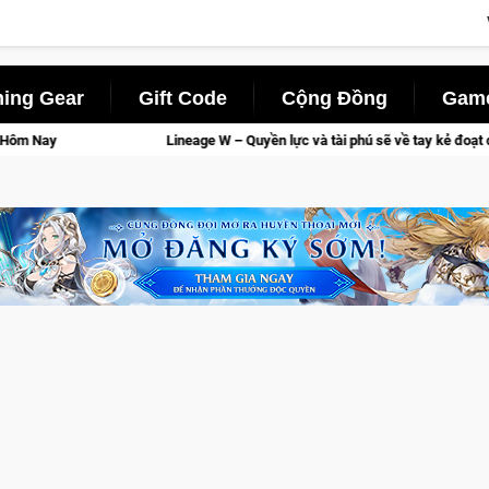
ing Gear
Gift Code
Cộng Đồng
Game
Lineage W – Quyền lực và tài phú sẽ về tay kẻ đoạt được Vương Quyền thành