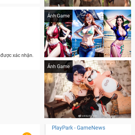
Khi AI Cosplay gái đẹp One Piece
Ảnh Game
c được xác nhận.
Cosplay Xiangling siêu cute
Ảnh Game
PlayPark - GameNews