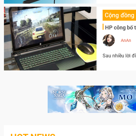
Cộng đồng
HP công bố t
AnAn
Sau nhiều lời đ