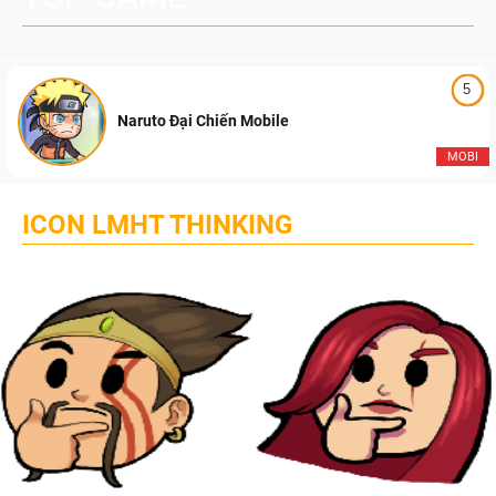
5
Naruto Đại Chiến Mobile
MOBI
ICON LMHT THINKING