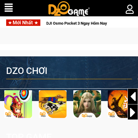
Mới Nhất
ới Thức Tỉnh, Săn DJI Osmo Pocket 3 Ngay Hôm Nay
Lineage W
DZO CHƠI
TOP GAME