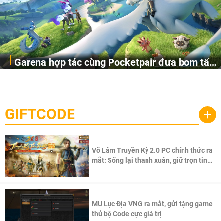
Garena hợp tác cùng Pocketpair đưa bom tấn
Garena Singapore hôm nay đã công bố Palworld Online,
săn thú sinh tồn lên di động với tên gọi
một cuộc phiêu lưu sinh tồn nhiều người chơi mới hiện
Palworld Online
đang được phát triển dựa trên IP Palworld nổi tiếng toàn
cầu, theo giấy phép chính thức từ công ty game Nhật Bản
GIFTCODE
+
Pocketpair, Inc.
Võ Lâm Truyền Kỳ 2.0 PC chính thức ra
mắt: Sống lại thanh xuân, giữ trọn tinh
thần Võ Lâm
MU Lục Địa VNG ra mắt, gửi tặng game
thủ bộ Code cực giá trị