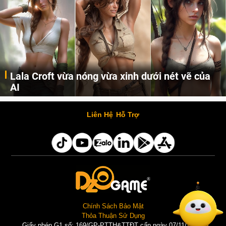
Lala Croft vừa nóng vừa xinh dưới nét vẽ của
AI
Cùng đến với những hình ảnh Lala Croft của Tomb Raider dưới nét vẽ của AI. Một cô nàng xinh đẹp, nóng bỏng nhưng cũng rắn rỏi và mạnh mẽ.
Liên Hệ
Hỗ Trợ
Chính Sách Bảo Mật
Thỏa Thuận Sử Dụng
Giấy phép G1 số: 169/GP-PTTH&TTĐT cấp ngày 07/11/2025 |