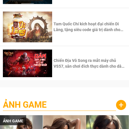
Tam Quốc Chí kích hoạt đại chiến Di
Lăng, tặng siêu code giá trị dành cho
100 độc giả đầu tiên.
Chiến Địa Vô Song ra mắt máy chủ
VS57, sân chơi đích thực dành cho dân
cày
ẢNH GAME
+
ẢNH GAME