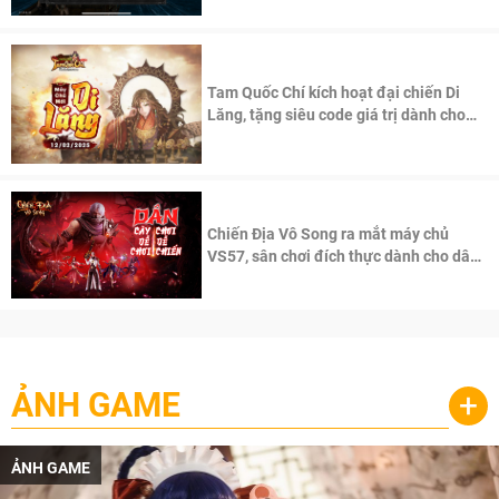
Tam Quốc Chí kích hoạt đại chiến Di
Lăng, tặng siêu code giá trị dành cho
100 độc giả đầu tiên.
Chiến Địa Vô Song ra mắt máy chủ
VS57, sân chơi đích thực dành cho dân
cày
ẢNH GAME
+
ẢNH GAME