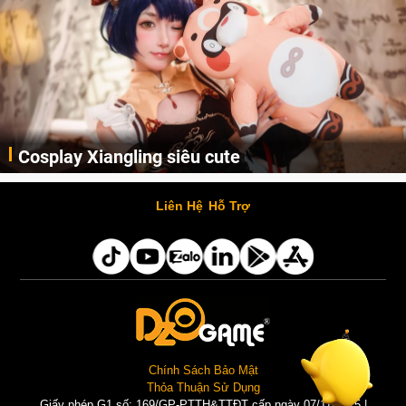
Cosplay Xiangling siêu cute
Cùng thưởng thức những hình ảnh cosplay Xiangling trong Genshin Impact siêu dễ thương của người dùng Weibo "阿包也是兔娘"
Liên Hệ
Hỗ Trợ
Chính Sách Bảo Mật
Thỏa Thuận Sử Dụng
Giấy phép G1 số: 169/GP-PTTH&TTĐT cấp ngày 07/11/2025 |