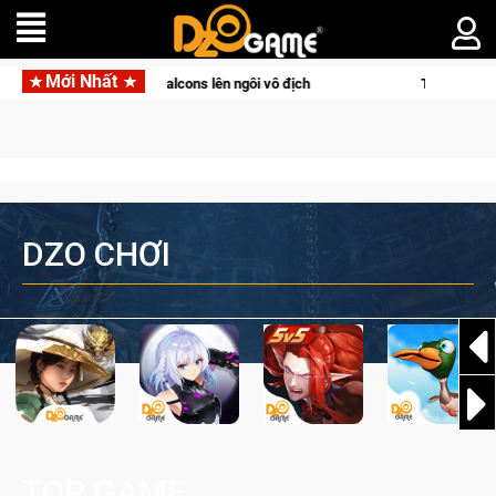
Mới Nhất
y cảm xúc, Team Falcons lên ngôi vô địch
Trở thành "Đại ca M
DZO CHƠI
TOP GAME