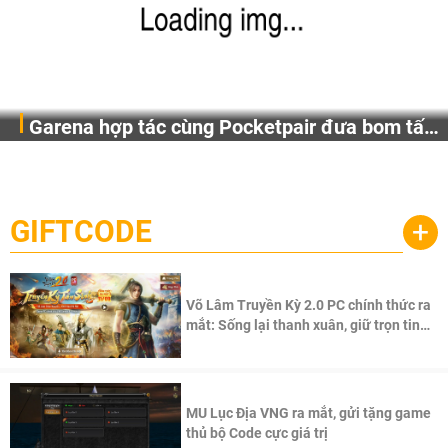
Garena hợp tác cùng Pocketpair đưa bom tấn
Garena Singapore hôm nay đã công bố Palworld Online,
săn thú sinh tồn lên di động với tên gọi
một cuộc phiêu lưu sinh tồn nhiều người chơi mới hiện
Palworld Online
đang được phát triển dựa trên IP Palworld nổi tiếng toàn
cầu, theo giấy phép chính thức từ công ty game Nhật Bản
GIFTCODE
+
Pocketpair, Inc.
Võ Lâm Truyền Kỳ 2.0 PC chính thức ra
mắt: Sống lại thanh xuân, giữ trọn tinh
thần Võ Lâm
MU Lục Địa VNG ra mắt, gửi tặng game
thủ bộ Code cực giá trị