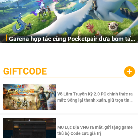
Garena hợp tác cùng Pocketpair đưa bom tấn
Garena Singapore hôm nay đã công bố Palworld Online,
săn thú sinh tồn lên di động với tên gọi
một cuộc phiêu lưu sinh tồn nhiều người chơi mới hiện
Palworld Online
đang được phát triển dựa trên IP Palworld nổi tiếng toàn
cầu, theo giấy phép chính thức từ công ty game Nhật Bản
GIFTCODE
+
Pocketpair, Inc.
Võ Lâm Truyền Kỳ 2.0 PC chính thức ra
mắt: Sống lại thanh xuân, giữ trọn tinh
thần Võ Lâm
MU Lục Địa VNG ra mắt, gửi tặng game
thủ bộ Code cực giá trị