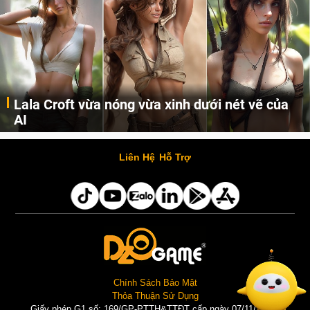
Lala Croft vừa nóng vừa xinh dưới nét vẽ của
AI
Cùng đến với những hình ảnh Lala Croft của Tomb Raider dưới nét vẽ của AI. Một cô nàng xinh đẹp, nóng bỏng nhưng cũng rắn rỏi và mạnh mẽ.
Liên Hệ
Hỗ Trợ
Chính Sách Bảo Mật
Thỏa Thuận Sử Dụng
Giấy phép G1 số: 169/GP-PTTH&TTĐT cấp ngày 07/11/2025 |