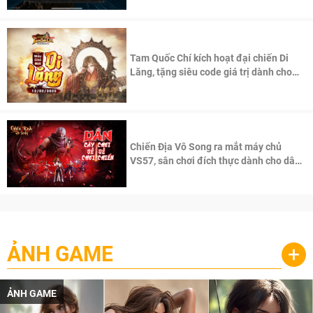
Tam Quốc Chí kích hoạt đại chiến Di
Lăng, tặng siêu code giá trị dành cho
100 độc giả đầu tiên.
Chiến Địa Vô Song ra mắt máy chủ
VS57, sân chơi đích thực dành cho dân
cày
ẢNH GAME
+
ẢNH GAME