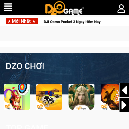
Mới Nhất
i Thức Tỉnh, Săn DJI Osmo Pocket 3 Ngay Hôm Nay
Lineage W
DZO CHƠI
TOP GAME