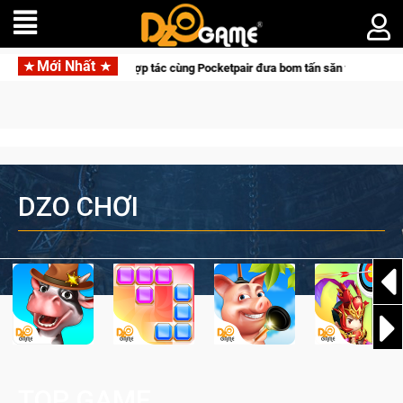
Mới Nhất
Garena hợp tác cùng Pocketpair đưa bom tấn săn thú sinh tồn lên di động 
DZO CHƠI
TOP GAME