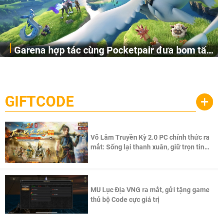
Garena hợp tác cùng Pocketpair đưa bom tấn
Garena Singapore hôm nay đã công bố Palworld Online,
săn thú sinh tồn lên di động với tên gọi
một cuộc phiêu lưu sinh tồn nhiều người chơi mới hiện
Palworld Online
đang được phát triển dựa trên IP Palworld nổi tiếng toàn
cầu, theo giấy phép chính thức từ công ty game Nhật Bản
GIFTCODE
+
Pocketpair, Inc.
Võ Lâm Truyền Kỳ 2.0 PC chính thức ra
mắt: Sống lại thanh xuân, giữ trọn tinh
thần Võ Lâm
MU Lục Địa VNG ra mắt, gửi tặng game
thủ bộ Code cực giá trị