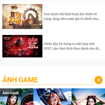
Tam Quốc Chí kích hoạt đại chiến Di
Lăng, tặng siêu code giá trị dành cho
100 độc giả đầu tiên.
Chiến Địa Vô Song ra mắt máy chủ
VS57, sân chơi đích thực dành cho dân
cày
ẢNH GAME
+
ẢNH GAME