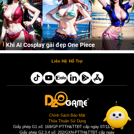
Khi AI Cosplay gái đẹp One Piece
Những cô nàng nóng bỏng Boa Hancock, Nico Robin, Nami, Yamato hay Perona được AI vẽ lại dưới hình thức Cosplay cực kỳ chuẩn chỉnh.
Liên Hệ
Hỗ Trợ
Chính Sách Bảo Mật
Thỏa Thuận Sử Dụng
Giấy phép G1 số: 169/GP-PTTH&TTĐT cấp ngày 07/11/2025 |
Giấy phép G2,3,4 số: 202/GXN-PTTH&TTĐT cấp ngày