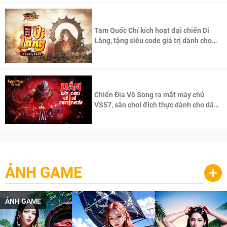
Tam Quốc Chí kích hoạt đại chiến Di
Lăng, tặng siêu code giá trị dành cho
100 độc giả đầu tiên.
Chiến Địa Vô Song ra mắt máy chủ
VS57, sân chơi đích thực dành cho dân
cày
ẢNH GAME
+
ẢNH GAME