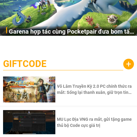
Garena hợp tác cùng Pocketpair đưa bom tấn
Garena Singapore hôm nay đã công bố Palworld Online,
săn thú sinh tồn lên di động với tên gọi
một cuộc phiêu lưu sinh tồn nhiều người chơi mới hiện
Palworld Online
đang được phát triển dựa trên IP Palworld nổi tiếng toàn
cầu, theo giấy phép chính thức từ công ty game Nhật Bản
GIFTCODE
+
Pocketpair, Inc.
Võ Lâm Truyền Kỳ 2.0 PC chính thức ra
mắt: Sống lại thanh xuân, giữ trọn tinh
thần Võ Lâm
MU Lục Địa VNG ra mắt, gửi tặng game
thủ bộ Code cực giá trị