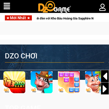
Mới Nhất
re sẽ lộng lẫy ánh đèn với Kho Báu Hoàng Gia Sapphire Neon Punk
DZO CHƠI
TOP GAME