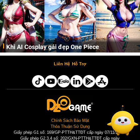
Khi AI Cosplay gái đẹp One Piece
Những cô nàng nóng bỏng Boa Hancock, Nico Robin, Nami, Yamato hay Perona được AI vẽ lại dưới hình thức Cosplay cực kỳ chuẩn chỉnh.
Liên Hệ
Hỗ Trợ
Chính Sách Bảo Mật
Thỏa Thuận Sử Dụng
Giấy phép G1 số: 169/GP-PTTH&TTĐT cấp ngày 07/11/2025 |
Giấy phép G2,3,4 số: 202/GXN-PTTH&TTĐT cấp ngày