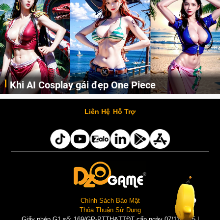
Khi AI Cosplay gái đẹp One Piece
Những cô nàng nóng bỏng Boa Hancock, Nico Robin, Nami, Yamato hay Perona được AI vẽ lại dưới hình thức Cosplay cực kỳ chuẩn chỉnh.
Liên Hệ
Hỗ Trợ
Chính Sách Bảo Mật
Thỏa Thuận Sử Dụng
Giấy phép G1 số: 169/GP-PTTH&TTĐT cấp ngày 07/11/2025 |