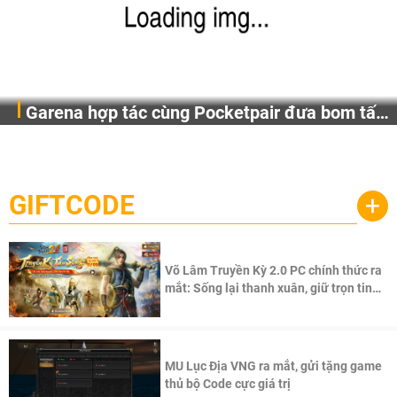
Garena hợp tác cùng Pocketpair đưa bom tấn
Garena Singapore hôm nay đã công bố Palworld Online,
săn thú sinh tồn lên di động với tên gọi
một cuộc phiêu lưu sinh tồn nhiều người chơi mới hiện
Palworld Online
đang được phát triển dựa trên IP Palworld nổi tiếng toàn
cầu, theo giấy phép chính thức từ công ty game Nhật Bản
GIFTCODE
+
Pocketpair, Inc.
Võ Lâm Truyền Kỳ 2.0 PC chính thức ra
mắt: Sống lại thanh xuân, giữ trọn tinh
thần Võ Lâm
MU Lục Địa VNG ra mắt, gửi tặng game
thủ bộ Code cực giá trị