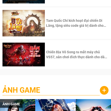
Tam Quốc Chí kích hoạt đại chiến Di
Lăng, tặng siêu code giá trị dành cho
100 độc giả đầu tiên.
Chiến Địa Vô Song ra mắt máy chủ
VS57, sân chơi đích thực dành cho dân
cày
ẢNH GAME
+
ẢNH GAME