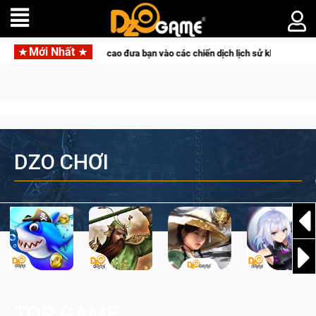
Mới Nhất
 PvP tọa độ đỉnh cao đưa bạn vào các chiến dịch lịch sử khốc liệt
DZO CHƠI
TOP GAME