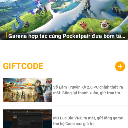
Garena hợp tác cùng Pocketpair đưa bom tấn
Garena Singapore hôm nay đã công bố Palworld Online,
săn thú sinh tồn lên di động với tên gọi
một cuộc phiêu lưu sinh tồn nhiều người chơi mới hiện
Palworld Online
đang được phát triển dựa trên IP Palworld nổi tiếng toàn
cầu, theo giấy phép chính thức từ công ty game Nhật Bản
GIFTCODE
+
Pocketpair, Inc.
Võ Lâm Truyền Kỳ 2.0 PC chính thức ra
mắt: Sống lại thanh xuân, giữ trọn tinh
thần Võ Lâm
MU Lục Địa VNG ra mắt, gửi tặng game
thủ bộ Code cực giá trị