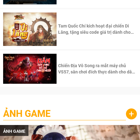
Tam Quốc Chí kích hoạt đại chiến Di
Lăng, tặng siêu code giá trị dành cho
100 độc giả đầu tiên.
Chiến Địa Vô Song ra mắt máy chủ
VS57, sân chơi đích thực dành cho dân
cày
ẢNH GAME
+
ẢNH GAME