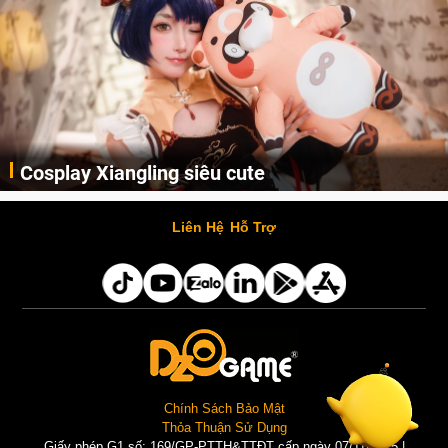
Cosplay Xiangling siêu cute
Cùng thưởng thức những hình ảnh cosplay Xiangling trong Genshin Impact siêu dễ thương của người dùng Weibo "阿包也是兔娘"
Liên Hệ
Hỗ Trợ
Chính Sách Bảo Mật
Thỏa Thuận Sử Dụng
Giấy phép G1 số: 169/GP-PTTH&TTĐT cấp ngày 07/11/2025 |