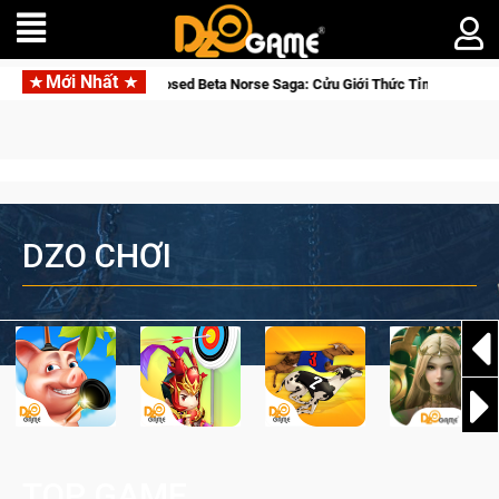
Mới Nhất
Gia Nhập Closed Beta Norse Saga: Cửu Giới Thức Tỉnh, Săn DJI Osmo Po
DZO CHƠI
TOP GAME