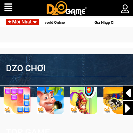
Mới Nhất
 Palworld Online
Gia Nhập Closed Beta Norse Saga: Cửu Giới
DZO CHƠI
TOP GAME