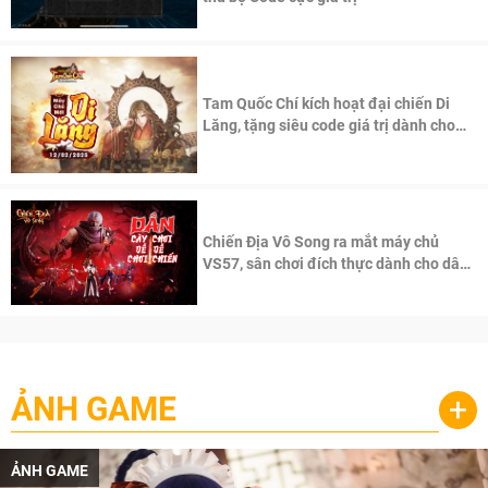
Tam Quốc Chí kích hoạt đại chiến Di
Lăng, tặng siêu code giá trị dành cho
100 độc giả đầu tiên.
Chiến Địa Vô Song ra mắt máy chủ
VS57, sân chơi đích thực dành cho dân
cày
ẢNH GAME
+
ẢNH GAME