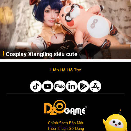
Cosplay Xiangling siêu cute
Cùng thưởng thức những hình ảnh cosplay Xiangling trong Genshin Impact siêu dễ thương của người dùng Weibo "阿包也是兔娘"
Liên Hệ
Hỗ Trợ
Chính Sách Bảo Mật
Thỏa Thuận Sử Dụng