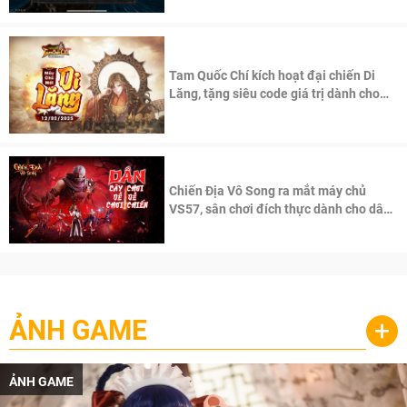
Tam Quốc Chí kích hoạt đại chiến Di
Lăng, tặng siêu code giá trị dành cho
100 độc giả đầu tiên.
Chiến Địa Vô Song ra mắt máy chủ
VS57, sân chơi đích thực dành cho dân
cày
ẢNH GAME
+
ẢNH GAME