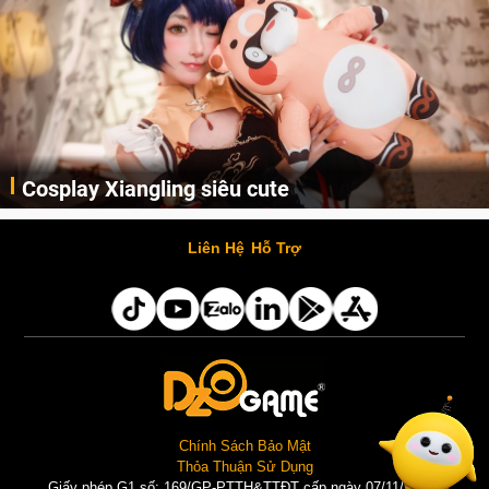
Lala Croft vừa nóng vừa xinh dưới nét vẽ của
AI
Cùng thưởng thức những hình ảnh cosplay Xiangling trong Genshin Impact siêu dễ thương của người dùng Weibo "阿包也是兔娘"
Liên Hệ
Hỗ Trợ
Chính Sách Bảo Mật
Thỏa Thuận Sử Dụng
Giấy phép G1 số: 169/GP-PTTH&TTĐT cấp ngày 07/11/2025 |