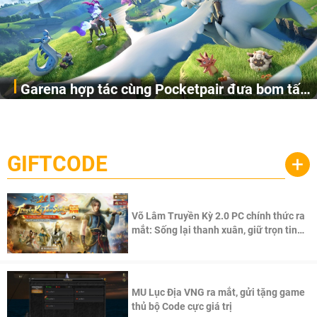
Garena hợp tác cùng Pocketpair đưa bom tấn
Garena Singapore hôm nay đã công bố Palworld Online,
săn thú sinh tồn lên di động với tên gọi
một cuộc phiêu lưu sinh tồn nhiều người chơi mới hiện
Palworld Online
đang được phát triển dựa trên IP Palworld nổi tiếng toàn
cầu, theo giấy phép chính thức từ công ty game Nhật Bản
GIFTCODE
+
Pocketpair, Inc.
Võ Lâm Truyền Kỳ 2.0 PC chính thức ra
mắt: Sống lại thanh xuân, giữ trọn tinh
thần Võ Lâm
MU Lục Địa VNG ra mắt, gửi tặng game
thủ bộ Code cực giá trị