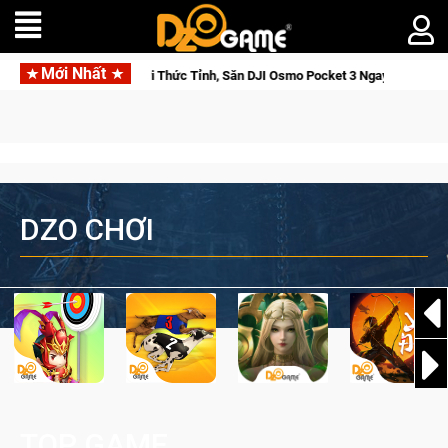
Mới Nhất
rse Saga: Cửu Giới Thức Tỉnh, Săn DJI Osmo Pocket 3 Ngay Hôm Nay
DZO CHƠI
TOP GAME