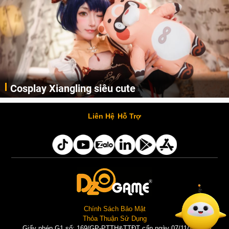
Cosplay Xiangling siêu cute
Cùng thưởng thức những hình ảnh cosplay Xiangling trong Genshin Impact siêu dễ thương của người dùng Weibo "阿包也是兔娘"
Liên Hệ
Hỗ Trợ
Chính Sách Bảo Mật
Thỏa Thuận Sử Dụng
Giấy phép G1 số: 169/GP-PTTH&TTĐT cấp ngày 07/11/2025 |