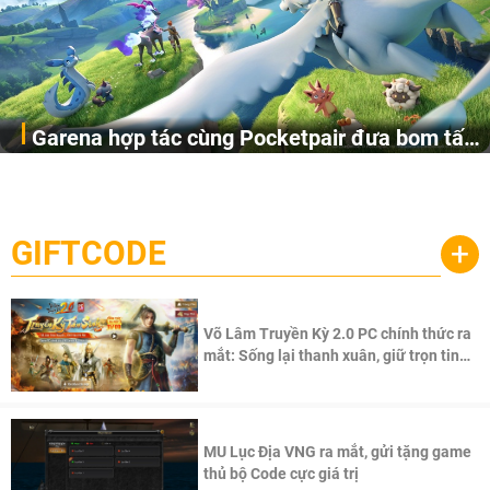
Garena hợp tác cùng Pocketpair đưa bom tấn
Garena Singapore hôm nay đã công bố Palworld Online,
săn thú sinh tồn lên di động với tên gọi
một cuộc phiêu lưu sinh tồn nhiều người chơi mới hiện
Palworld Online
đang được phát triển dựa trên IP Palworld nổi tiếng toàn
cầu, theo giấy phép chính thức từ công ty game Nhật Bản
GIFTCODE
+
Pocketpair, Inc.
Võ Lâm Truyền Kỳ 2.0 PC chính thức ra
mắt: Sống lại thanh xuân, giữ trọn tinh
thần Võ Lâm
MU Lục Địa VNG ra mắt, gửi tặng game
thủ bộ Code cực giá trị