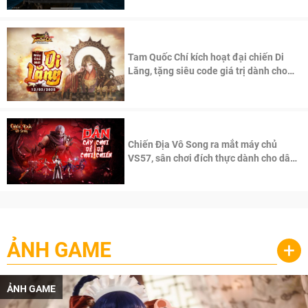
Tam Quốc Chí kích hoạt đại chiến Di
Lăng, tặng siêu code giá trị dành cho
100 độc giả đầu tiên.
Chiến Địa Vô Song ra mắt máy chủ
VS57, sân chơi đích thực dành cho dân
cày
ẢNH GAME
+
ẢNH GAME