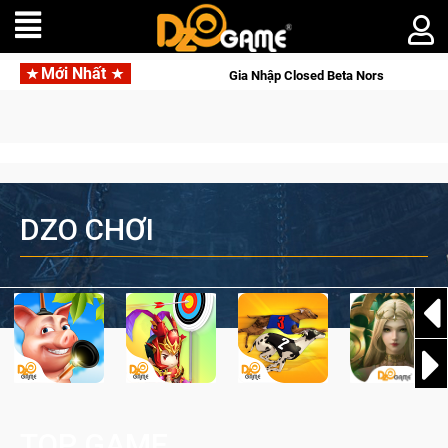
Mới Nhất
alworld Online
Gia Nhập Closed Beta Norse Saga: Cửu Giới T
DZO CHƠI
TOP GAME