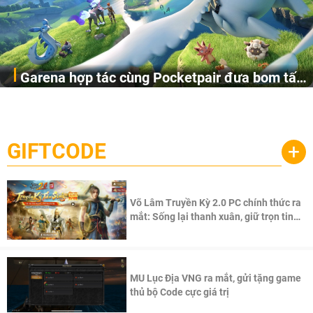
Garena hợp tác cùng Pocketpair đưa bom tấn
Garena Singapore hôm nay đã công bố Palworld Online,
săn thú sinh tồn lên di động với tên gọi
một cuộc phiêu lưu sinh tồn nhiều người chơi mới hiện
Palworld Online
đang được phát triển dựa trên IP Palworld nổi tiếng toàn
cầu, theo giấy phép chính thức từ công ty game Nhật Bản
GIFTCODE
+
Pocketpair, Inc.
Võ Lâm Truyền Kỳ 2.0 PC chính thức ra
mắt: Sống lại thanh xuân, giữ trọn tinh
thần Võ Lâm
MU Lục Địa VNG ra mắt, gửi tặng game
thủ bộ Code cực giá trị