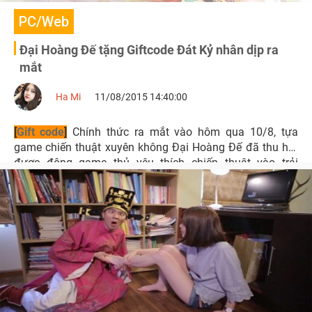
PC/Web
Đại Hoàng Đế tặng Giftcode Đát Kỷ nhân dịp ra
mắt
Ha Mi
11/08/2015 14:40:00
[
Gift code
]
Chính thức ra mắt vào hôm qua 10/8, tựa
game chiến thuật xuyên không Đại Hoàng Đế đã thu hút
được đông game thủ yêu thích chiến thuật vào trải
nghiệm.