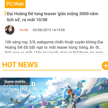
PC/Web
Đại Hoàng Đế tung teaser 'giấc mộng 3000 năm
lịch sử', ra mắt 10/08
Ha Mi
03/08/2015 14:15:00
10h sáng nay 3/8, webgame chiến thuật xuyên không Đại
Hoàng Đế đã bất ngờ ra mắt teaser hùng tráng, ấn định
thời gian ra mắt. Hiện tại người chơi có thể tham gia mini
game để nhận ngay giftcode giá trị.
HOT NEWS
Game mobile