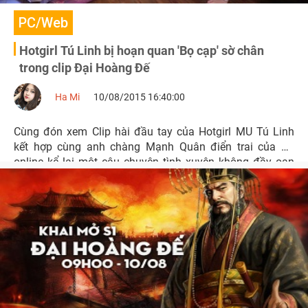
PC/Web
Hotgirl Tú Linh bị hoạn quan 'Bọ cạp' sờ chân
trong clip Đại Hoàng Đế
Ha Mi
10/08/2015 16:40:00
Cùng đón xem Clip hài đầu tay của Hotgirl MU Tú Linh
kết hợp cùng anh chàng Mạnh Quân điển trai của 5S
online kể lại một câu chuyện tình xuyên không đầy oan
trái.