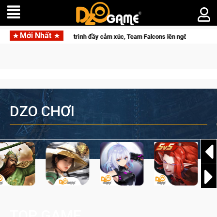
Mới Nhất
ới hành trình đầy cảm xúc, Team Falcons lên ngôi vô địch
Trở
DZO CHƠI
TOP GAME