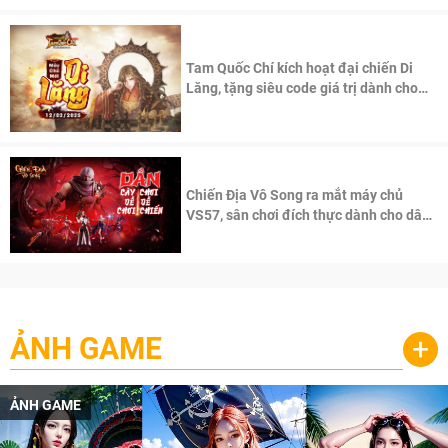
Tam Quốc Chí kích hoạt đại chiến Di
Lăng, tặng siêu code giá trị dành cho
100 độc giả đầu tiên.
Chiến Địa Vô Song ra mắt máy chủ
VS57, sân chơi đích thực dành cho dân
cày
ẢNH GAME
+
ẢNH GAME