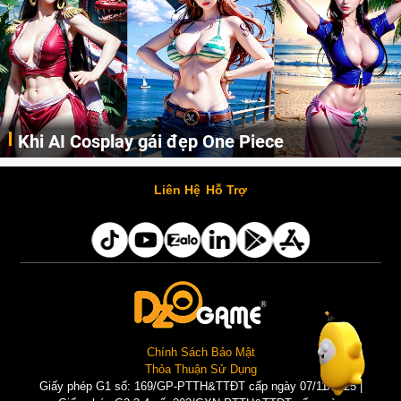
Cosplay Xiangling siêu cute
Cùng thưởng thức những hình ảnh cosplay Xiangling trong Genshin Impact siêu dễ thương của người dùng Weibo "阿包也是兔娘"
Liên Hệ
Hỗ Trợ
Chính Sách Bảo Mật
Thỏa Thuận Sử Dụng
Giấy phép G1 số: 169/GP-PTTH&TTĐT cấp ngày 07/11/2025 |