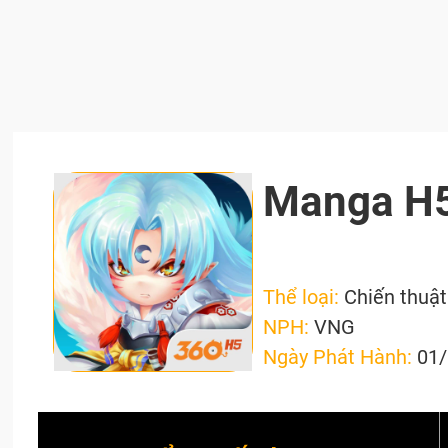
Manga H
Thể loại:
Chiến thuật
NPH:
VNG
Ngày Phát Hành:
01