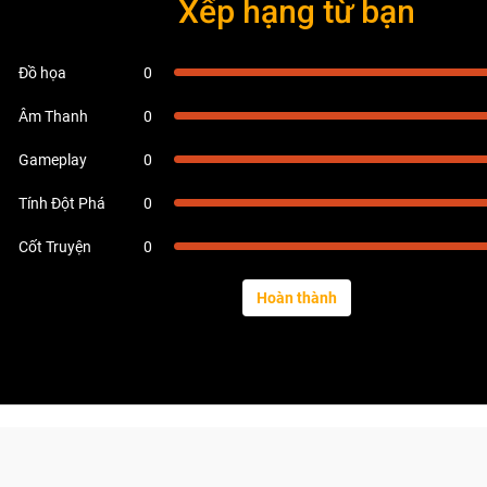
Xếp hạng từ bạn
Đồ họa
0
Âm Thanh
0
Gameplay
0
Tính Đột Phá
0
Cốt Truyện
0