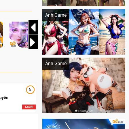
Khi AI Cosplay gái đẹp One Piece
Ảnh Game
Cosplay Xiangling siêu cute
Ảnh Game
5
5
Duyên
Ngạo Thiên Mobile
MOBI
MOB