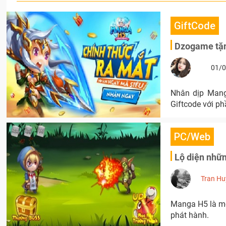
GiftCode
Dzogame tặn
01/0
Nhân dịp Mang
Giftcode với p
PC/Web
Lộ diện nhữ
Tran Hu
Manga H5 là mộ
phát hành.