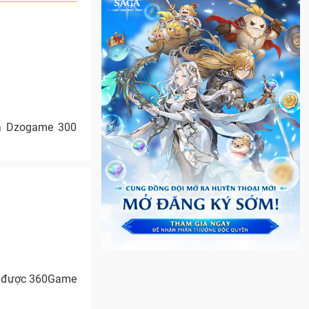
iả Dzogame 300
ga được 360Game