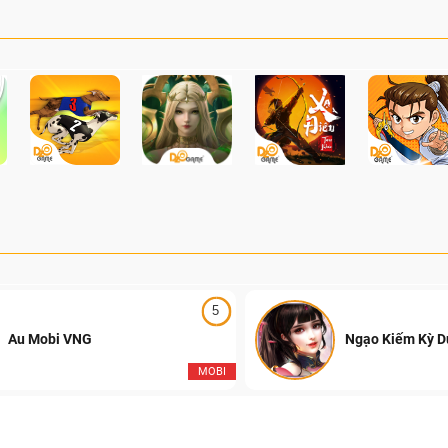
5
Au Mobi VNG
Ngạo Kiếm Kỳ 
MOBI