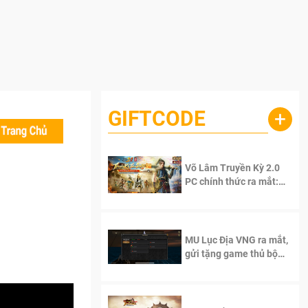
GIFTCODE
+
Võ Lâm Truyền Kỳ 2.0
PC chính thức ra mắt:
Sống lại thanh xuân, giữ
trọn tinh thần Võ Lâm
MU Lục Địa VNG ra mắt,
gửi tặng game thủ bộ
Code cực giá trị