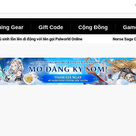
ing Gear
Gift Code
Cộng Đồng
Game
n gọi Palworld Online
Norse Saga Chính Thức Mở Cửa Closed 