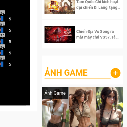
Tam Quốc Chí kích hoạt
đại chiến Di Lăng, tặng
siêu code giá trị dành
5.0
cho 100 độc giả đầu
5
tiên.
5.0
5
Chiến Địa Vô Song ra
5.0
mắt máy chủ VS57, sân
5
chơi đích thực dành cho
5.0
dân cày
5
5.0
5
ẢNH GAME
+
Lala Croft vừa nóng vừa xinh dưới nét vẽ
của AI
Ảnh Game