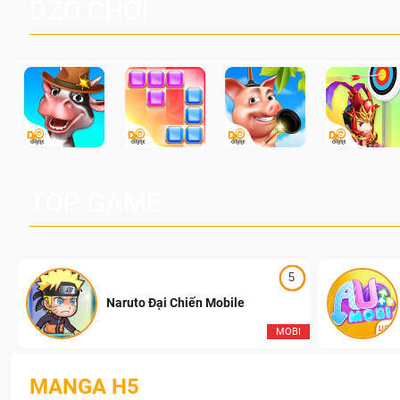
DZO CHƠI
TOP GAME
5
Naruto Đại Chiến Mobile
I
MOBI
MANGA H5