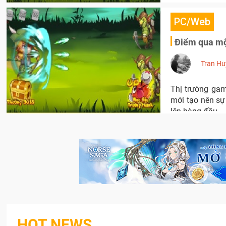
PC/Web
Điểm qua một
Tran Hu
Thị trường gam
mới tạo nên sự 
lên hàng đầu.
HOT NEWS