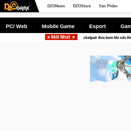
DZONews
DZOStore
Sản Phẩm
PC/ Web
Mobile Game
Esport
Gam
Mới Nhất
Garena hợp tác cùng Pocketpair đưa bom tấn săn thú sinh tồn lên di động với tê