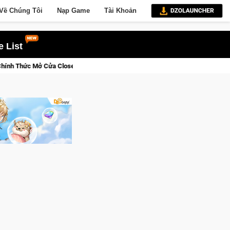
Về Chúng Tôi
Nạp Game
Tài Khoản
 List
Beta Tại Việt Nam Từ 04 – 11/08/2026
Gia Nhập Closed Beta