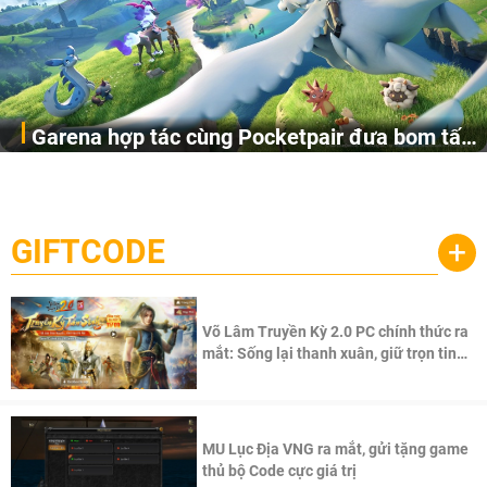
Garena hợp tác cùng Pocketpair đưa bom tấn
Garena Singapore hôm nay đã công bố Palworld Online,
săn thú sinh tồn lên di động với tên gọi
một cuộc phiêu lưu sinh tồn nhiều người chơi mới hiện
Palworld Online
đang được phát triển dựa trên IP Palworld nổi tiếng toàn
cầu, theo giấy phép chính thức từ công ty game Nhật Bản
GIFTCODE
+
Pocketpair, Inc.
Võ Lâm Truyền Kỳ 2.0 PC chính thức ra
mắt: Sống lại thanh xuân, giữ trọn tinh
thần Võ Lâm
MU Lục Địa VNG ra mắt, gửi tặng game
thủ bộ Code cực giá trị