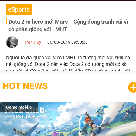
eSports
Dota 2 ra hero mới Mars – Cộng đồng tranh cãi vì
có phần giống với LMHT
Tran Huy
06/03/2019 09:30:00
Người ta đã quen với việc LMHT ra tướng mới với skill có
nét giống với Dota 2 nên việc Dota 2 có tướng mới có skill
có chút gì đó giống với LMHT dẫn đến những tranh cãi
thú vị của cộng đồng.
HOT NEWS
Game mobile