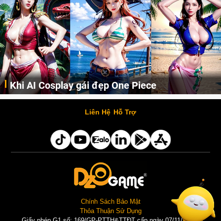
Khi AI Cosplay gái đẹp One Piece
Những cô nàng nóng bỏng Boa Hancock, Nico Robin, Nami, Yamato hay Perona được AI vẽ lại dưới hình thức Cosplay cực kỳ chuẩn chỉnh.
Liên Hệ
Hỗ Trợ
Chính Sách Bảo Mật
Thỏa Thuận Sử Dụng
Giấy phép G1 số: 169/GP-PTTH&TTĐT cấp ngày 07/11/2025 |