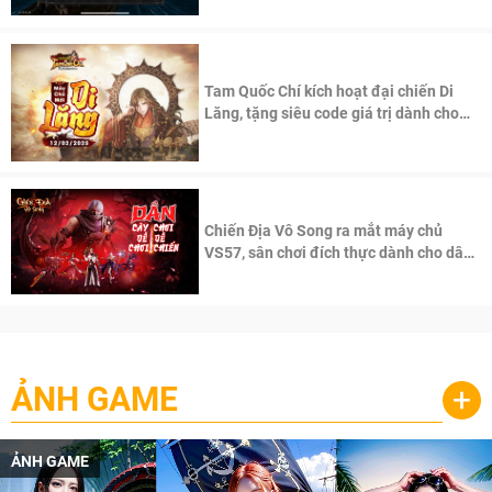
Tam Quốc Chí kích hoạt đại chiến Di
Lăng, tặng siêu code giá trị dành cho
100 độc giả đầu tiên.
Chiến Địa Vô Song ra mắt máy chủ
VS57, sân chơi đích thực dành cho dân
cày
ẢNH GAME
+
ẢNH GAME