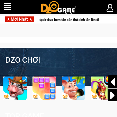
Mới Nhất
 tác cùng Pocketpair đưa bom tấn săn thú sinh tồn lên di động với tên gọi Palw
DZO CHƠI
TOP GAME