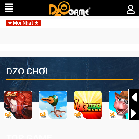
Mới Nhất
Trang bị của game t
DZO CHƠI
TOP GAME