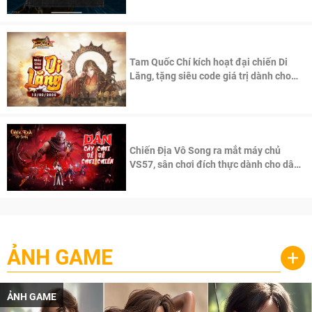
Tam Quốc Chí kích hoạt đại chiến Di
Lăng, tặng siêu code giá trị dành cho
100 độc giả đầu tiên.
Chiến Địa Vô Song ra mắt máy chủ
VS57, sân chơi đích thực dành cho dân
cày
ẢNH GAME
+
ẢNH GAME