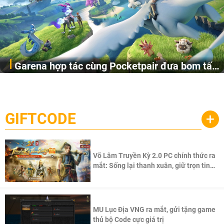
Garena hợp tác cùng Pocketpair đưa bom tấn
Garena Singapore hôm nay đã công bố Palworld Online,
săn thú sinh tồn lên di động với tên gọi
một cuộc phiêu lưu sinh tồn nhiều người chơi mới hiện
Palworld Online
đang được phát triển dựa trên IP Palworld nổi tiếng toàn
cầu, theo giấy phép chính thức từ công ty game Nhật Bản
GIFTCODE
+
Pocketpair, Inc.
Võ Lâm Truyền Kỳ 2.0 PC chính thức ra
mắt: Sống lại thanh xuân, giữ trọn tinh
thần Võ Lâm
MU Lục Địa VNG ra mắt, gửi tặng game
thủ bộ Code cực giá trị