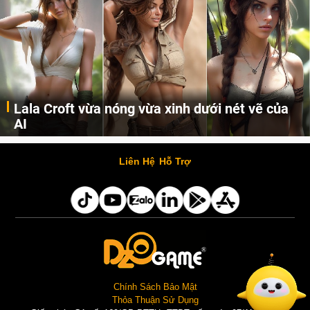
Lala Croft vừa nóng vừa xinh dưới nét vẽ của
AI
Cùng đến với những hình ảnh Lala Croft của Tomb Raider dưới nét vẽ của AI. Một cô nàng xinh đẹp, nóng bỏng nhưng cũng rắn rỏi và mạnh mẽ.
Liên Hệ
Hỗ Trợ
Chính Sách Bảo Mật
Thỏa Thuận Sử Dụng