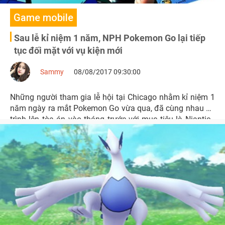
Game mobile
Sau lễ kỉ niệm 1 năm, NPH Pokemon Go lại tiếp
tục đối mặt với vụ kiện mới
Sammy
08/08/2017 09:30:00
Những người tham gia lễ hội tại Chicago nhằm kỉ niệm 1
năm ngày ra mắt Pokemon Go vừa qua, đã cùng nhau đệ
trình lên tòa án vào tháng trước với mục tiêu là Niantic -
NPH tựa game nổi tiếng này.