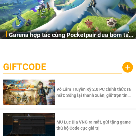
Garena hợp tác cùng Pocketpair đưa bom tấn
Garena Singapore hôm nay đã công bố Palworld Online,
săn thú sinh tồn lên di động với tên gọi
một cuộc phiêu lưu sinh tồn nhiều người chơi mới hiện
Palworld Online
đang được phát triển dựa trên IP Palworld nổi tiếng toàn
cầu, theo giấy phép chính thức từ công ty game Nhật Bản
GIFTCODE
+
Pocketpair, Inc.
Võ Lâm Truyền Kỳ 2.0 PC chính thức ra
mắt: Sống lại thanh xuân, giữ trọn tinh
thần Võ Lâm
MU Lục Địa VNG ra mắt, gửi tặng game
thủ bộ Code cực giá trị