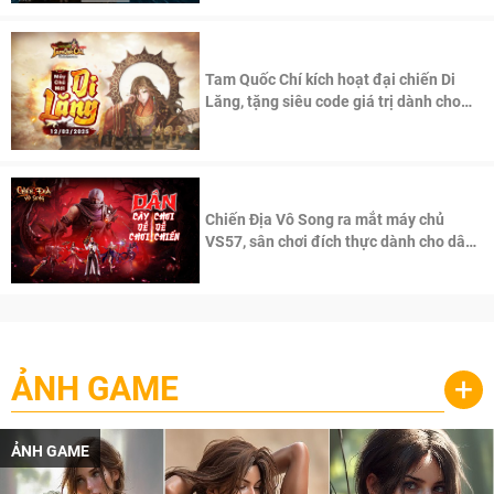
Tam Quốc Chí kích hoạt đại chiến Di
Lăng, tặng siêu code giá trị dành cho
100 độc giả đầu tiên.
Chiến Địa Vô Song ra mắt máy chủ
VS57, sân chơi đích thực dành cho dân
cày
ẢNH GAME
+
ẢNH GAME