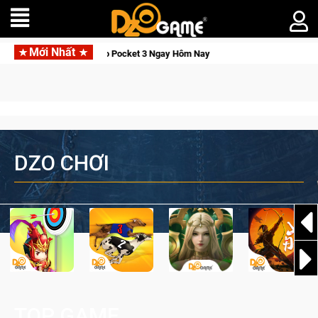
Mới Nhất
 Osmo Pocket 3 Ngay Hôm Nay
Lineage W – Quyền lực và tài p
DZO CHƠI
TOP GAME