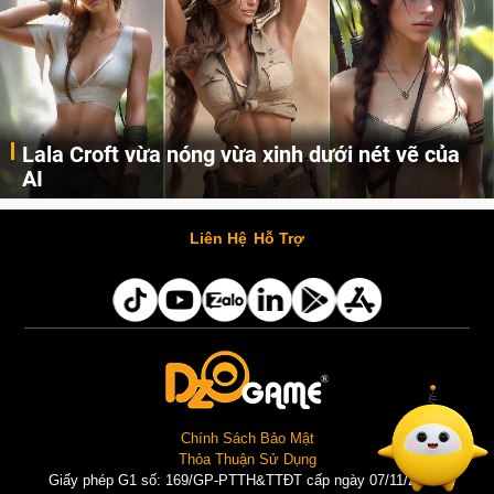
Lala Croft vừa nóng vừa xinh dưới nét vẽ của
AI
Cùng đến với những hình ảnh Lala Croft của Tomb Raider dưới nét vẽ của AI. Một cô nàng xinh đẹp, nóng bỏng nhưng cũng rắn rỏi và mạnh mẽ.
Liên Hệ
Hỗ Trợ
Chính Sách Bảo Mật
Thỏa Thuận Sử Dụng
Giấy phép G1 số: 169/GP-PTTH&TTĐT cấp ngày 07/11/2025 |