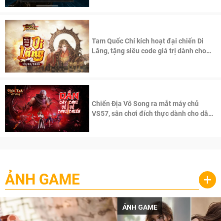
Tam Quốc Chí kích hoạt đại chiến Di
Lăng, tặng siêu code giá trị dành cho
100 độc giả đầu tiên.
Chiến Địa Vô Song ra mắt máy chủ
VS57, sân chơi đích thực dành cho dân
cày
ẢNH GAME
+
ẢNH GAME