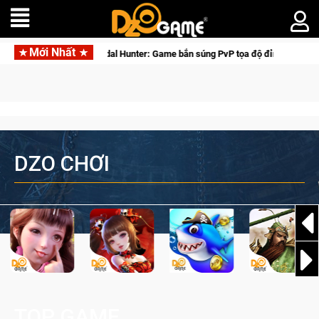
Mới Nhất
Medal Hunter: Game bắn súng PvP tọa độ đỉnh cao đưa bạn vào cá
DZO CHƠI
TOP GAME