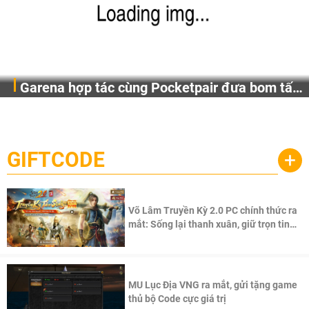
Garena hợp tác cùng Pocketpair đưa bom tấn
Garena Singapore hôm nay đã công bố Palworld Online,
săn thú sinh tồn lên di động với tên gọi
một cuộc phiêu lưu sinh tồn nhiều người chơi mới hiện
Palworld Online
đang được phát triển dựa trên IP Palworld nổi tiếng toàn
cầu, theo giấy phép chính thức từ công ty game Nhật Bản
GIFTCODE
+
Pocketpair, Inc.
Võ Lâm Truyền Kỳ 2.0 PC chính thức ra
mắt: Sống lại thanh xuân, giữ trọn tinh
thần Võ Lâm
MU Lục Địa VNG ra mắt, gửi tặng game
thủ bộ Code cực giá trị