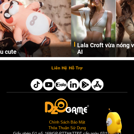
Lala Croft vừa nóng vừa xinh dưới nét vẽ của
AI
Cùng đến với những hình ảnh Lala Croft của Tomb Raider dưới nét vẽ của AI. Một cô nàng xinh đẹp, nóng bỏng nhưng cũng rắn rỏi và mạnh mẽ.
Liên Hệ
Hỗ Trợ
Chính Sách Bảo Mật
Thỏa Thuận Sử Dụng
Giấy phép G1 số: 169/GP-PTTH&TTĐT cấp ngày 07/11/2025 |