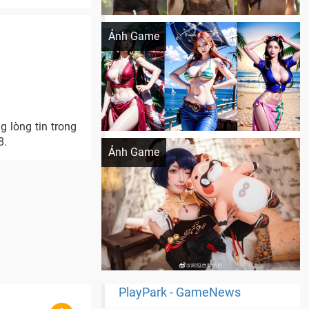
Khi AI Cosplay gái đẹp One Piece
Ảnh Game
 lòng tin trong
Cosplay Xiangling siêu cute
8.
Ảnh Game
PlayPark - GameNews