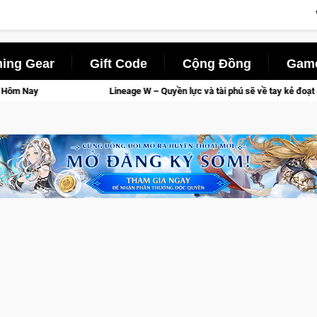
ing Gear
Gift Code
Cộng Đồng
Game
Lineage W – Quyền lực và tài phú sẽ về tay kẻ đoạt được Vương Quyền thàn