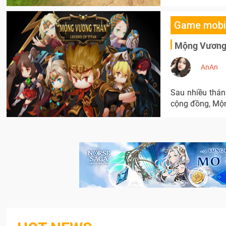
Game mobi
Mộng Vương 
AnAn
Sau nhiều thán
cộng đồng, Mộn