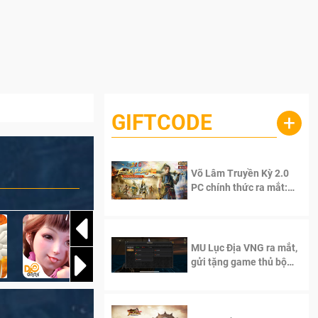
GIFTCODE
+
Võ Lâm Truyền Kỳ 2.0
PC chính thức ra mắt:
Sống lại thanh xuân, giữ
trọn tinh thần Võ Lâm
MU Lục Địa VNG ra mắt,
gửi tặng game thủ bộ
Code cực giá trị