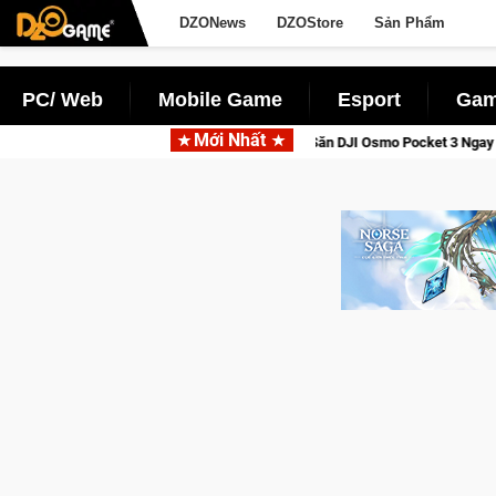
DZONews
DZOStore
Sản Phẩm
PC/ Web
Mobile Game
Esport
Gam
Mới Nhất
aga: Cửu Giới Thức Tỉnh, Săn DJI Osmo Pocket 3 Ngay Hôm Nay