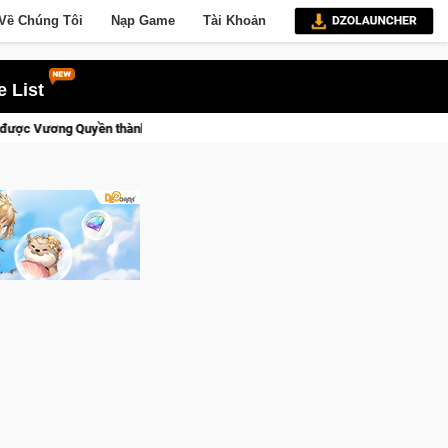
Về Chúng Tôi
Nạp Game
Tài Khoản
 List
h Kent sắp tới!
CFVL 2026 Mùa 2 khép lại với hành trình đầy 