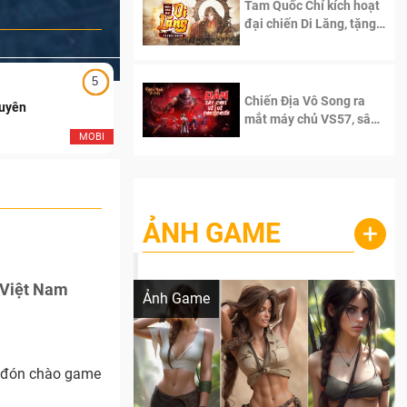
Tam Quốc Chí kích hoạt
đại chiến Di Lăng, tặng
siêu code giá trị dành
cho 100 độc giả đầu
tiên.
5
5
Chiến Địa Vô Song ra
Duyên
Ngạo Thiên Mobile
mắt máy chủ VS57, sân
chơi đích thực dành cho
MOBI
MOB
dân cày
ẢNH GAME
+
Lala Croft vừa nóng vừa xinh dưới nét vẽ
của AI
 Việt Nam
Ảnh Game
8 đón chào game