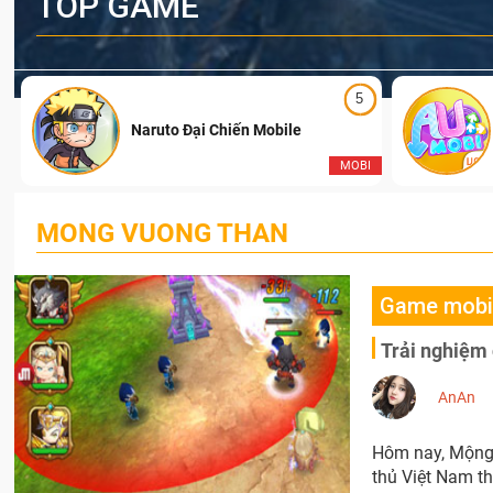
TOP GAME
5
Naruto Đại Chiến Mobile
I
MOBI
MONG VUONG THAN
Game mobi
Trải nghiệm
AnAn
Hôm nay, Mộng 
thủ Việt Nam th