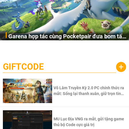
Garena hợp tác cùng Pocketpair đưa bom tấn
Garena Singapore hôm nay đã công bố Palworld Online,
săn thú sinh tồn lên di động với tên gọi
một cuộc phiêu lưu sinh tồn nhiều người chơi mới hiện
Palworld Online
đang được phát triển dựa trên IP Palworld nổi tiếng toàn
cầu, theo giấy phép chính thức từ công ty game Nhật Bản
GIFTCODE
+
Pocketpair, Inc.
Võ Lâm Truyền Kỳ 2.0 PC chính thức ra
mắt: Sống lại thanh xuân, giữ trọn tinh
thần Võ Lâm
MU Lục Địa VNG ra mắt, gửi tặng game
thủ bộ Code cực giá trị