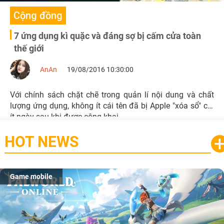
Cộng đồng
7 ứng dụng kì quặc và đáng sợ bị cấm cửa toàn
thế giới
AnAn
19/08/2016 10:30:00
Với chính sách chặt chẽ trong quản lí nội dung và chất
lượng ứng dụng, không ít cái tên đã bị Apple "xóa sổ" chỉ
ít ngày sau khi được công khai.
HOT NEWS
Game mobile