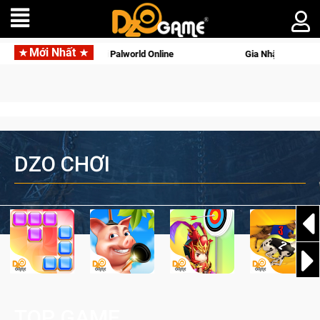
Mới Nhất
i động với tên gọi Palworld Online
Gia Nhập Closed Beta Nors
DZO CHƠI
TOP GAME