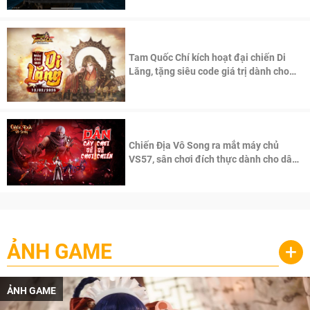
Tam Quốc Chí kích hoạt đại chiến Di
Lăng, tặng siêu code giá trị dành cho
100 độc giả đầu tiên.
Chiến Địa Vô Song ra mắt máy chủ
VS57, sân chơi đích thực dành cho dân
cày
ẢNH GAME
+
ẢNH GAME