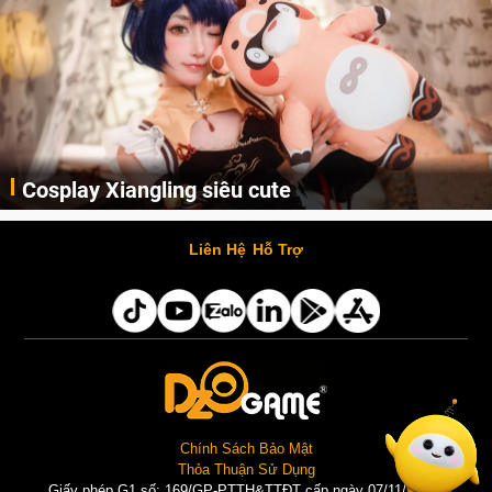
Cosplay Xiangling siêu cute
Cùng thưởng thức những hình ảnh cosplay Xiangling trong Genshin Impact siêu dễ thương của người dùng Weibo "阿包也是兔娘"
Liên Hệ
Hỗ Trợ
Chính Sách Bảo Mật
Thỏa Thuận Sử Dụng
Giấy phép G1 số: 169/GP-PTTH&TTĐT cấp ngày 07/11/2025 |