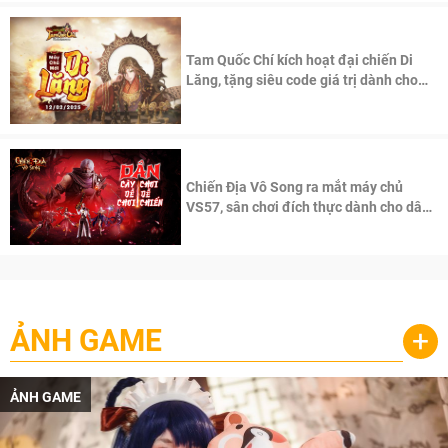
Tam Quốc Chí kích hoạt đại chiến Di
Lăng, tặng siêu code giá trị dành cho
100 độc giả đầu tiên.
Chiến Địa Vô Song ra mắt máy chủ
VS57, sân chơi đích thực dành cho dân
cày
ẢNH GAME
+
ẢNH GAME