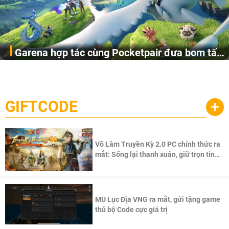
Garena hợp tác cùng Pocketpair đưa bom tấn
Garena Singapore hôm nay đã công bố Palworld Online,
săn thú sinh tồn lên di động với tên gọi
một cuộc phiêu lưu sinh tồn nhiều người chơi mới hiện
Palworld Online
đang được phát triển dựa trên IP Palworld nổi tiếng toàn
cầu, theo giấy phép chính thức từ công ty game Nhật Bản
GIFTCODE
+
Pocketpair, Inc.
Võ Lâm Truyền Kỳ 2.0 PC chính thức ra
mắt: Sống lại thanh xuân, giữ trọn tinh
thần Võ Lâm
MU Lục Địa VNG ra mắt, gửi tặng game
thủ bộ Code cực giá trị