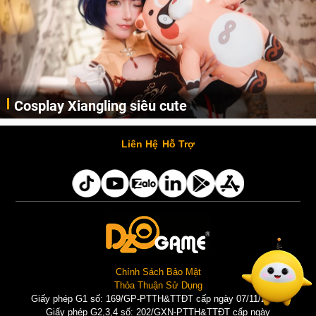
Cosplay Xiangling siêu cute
Cùng thưởng thức những hình ảnh cosplay Xiangling trong Genshin Impact siêu dễ thương của người dùng Weibo "阿包也是兔娘"
Liên Hệ
Hỗ Trợ
Chính Sách Bảo Mật
Thỏa Thuận Sử Dụng
Giấy phép G1 số: 169/GP-PTTH&TTĐT cấp ngày 07/11/2025 |
Giấy phép G2,3,4 số: 202/GXN-PTTH&TTĐT cấp ngày