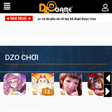
Mới Nhất
age W – Quyền lực và tài phú sẽ về tay kẻ đoạt được Vương Quyền thành Kent s
DZO CHƠI
TOP GAME