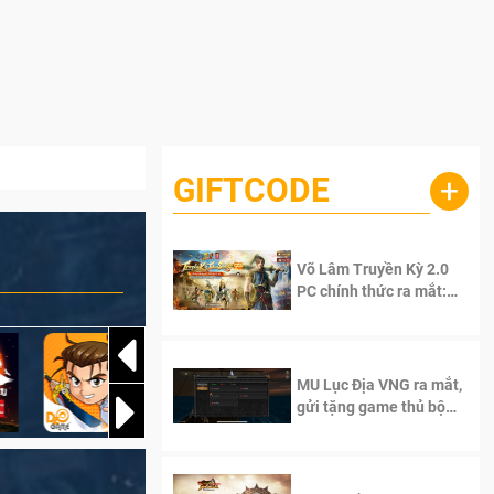
GIFTCODE
+
Võ Lâm Truyền Kỳ 2.0
PC chính thức ra mắt:
Sống lại thanh xuân, giữ
trọn tinh thần Võ Lâm
MU Lục Địa VNG ra mắt,
gửi tặng game thủ bộ
Code cực giá trị