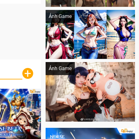
Khi AI Cosplay gái đẹp One Piece
Ảnh Game
Cosplay Xiangling siêu cute
Ảnh Game
+