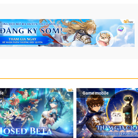
le
Game mobile