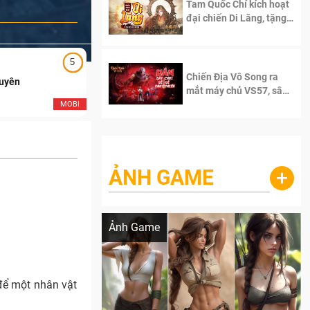
Tam Quốc Chí kích hoạt
đại chiến Di Lăng, tặng
siêu code giá trị dành
cho 100 độc giả đầu
tiên.
5
5
Chiến Địa Vô Song ra
Duyên
Ngạo Thiên Mobile
mắt máy chủ VS57, sân
chơi đích thực dành cho
MOBI
MOB
dân cày
ẢNH GAME
+
Lala Croft vừa nóng vừa xinh dưới nét vẽ
của AI
Ảnh Game
 để một nhân vật