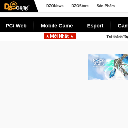
DZONews
DZOStore
Sản Phẩm
PC/ Web
Mobile Game
Esport
Gam
Mới Nhất
Trở thành "Đại ca Mèo" khuấy đảo th