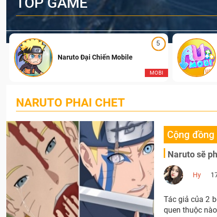
TOP GAME
5
Naruto Đại Chiến Mobile
I
MOBI
NARUTO PHAI CHET
Cộng đồng
Naruto sẽ ph
Hy
1
Tác giả của 2 b
quen thuộc nào 