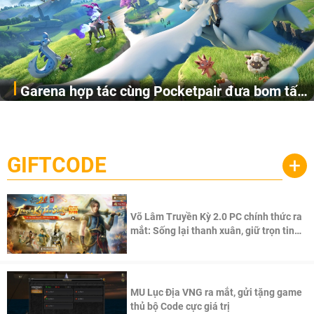
Garena hợp tác cùng Pocketpair đưa bom tấn
Garena Singapore hôm nay đã công bố Palworld Online,
săn thú sinh tồn lên di động với tên gọi
một cuộc phiêu lưu sinh tồn nhiều người chơi mới hiện
Palworld Online
đang được phát triển dựa trên IP Palworld nổi tiếng toàn
cầu, theo giấy phép chính thức từ công ty game Nhật Bản
GIFTCODE
+
Pocketpair, Inc.
Võ Lâm Truyền Kỳ 2.0 PC chính thức ra
mắt: Sống lại thanh xuân, giữ trọn tinh
thần Võ Lâm
MU Lục Địa VNG ra mắt, gửi tặng game
thủ bộ Code cực giá trị