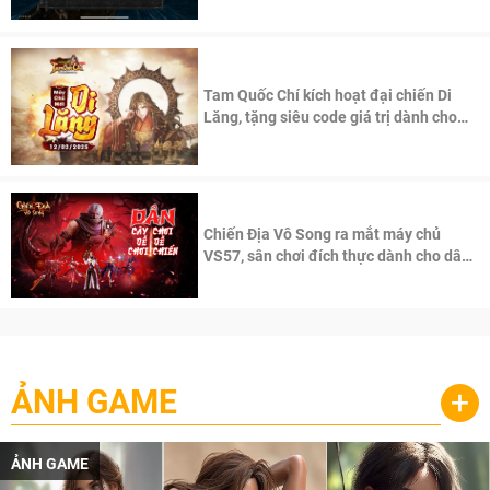
Tam Quốc Chí kích hoạt đại chiến Di
Lăng, tặng siêu code giá trị dành cho
100 độc giả đầu tiên.
Chiến Địa Vô Song ra mắt máy chủ
VS57, sân chơi đích thực dành cho dân
cày
ẢNH GAME
+
ẢNH GAME