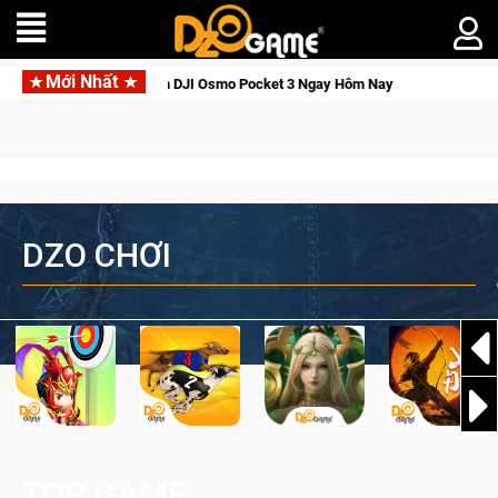
Mới Nhất
hức Tỉnh, Săn DJI Osmo Pocket 3 Ngay Hôm Nay
Lineage W – 
DZO CHƠI
TOP GAME