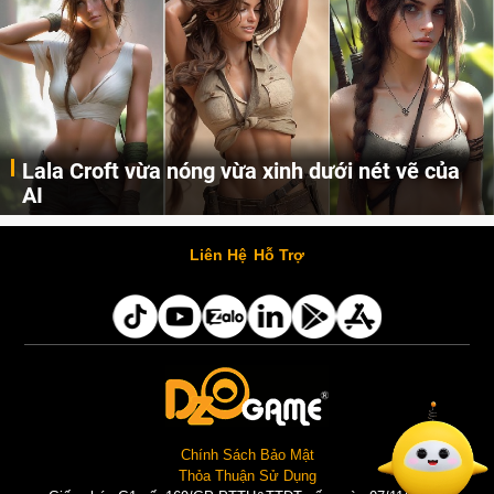
Lala Croft vừa nóng vừa xinh dưới nét vẽ của
AI
Cùng đến với những hình ảnh Lala Croft của Tomb Raider dưới nét vẽ của AI. Một cô nàng xinh đẹp, nóng bỏng nhưng cũng rắn rỏi và mạnh mẽ.
Liên Hệ
Hỗ Trợ
Chính Sách Bảo Mật
Thỏa Thuận Sử Dụng