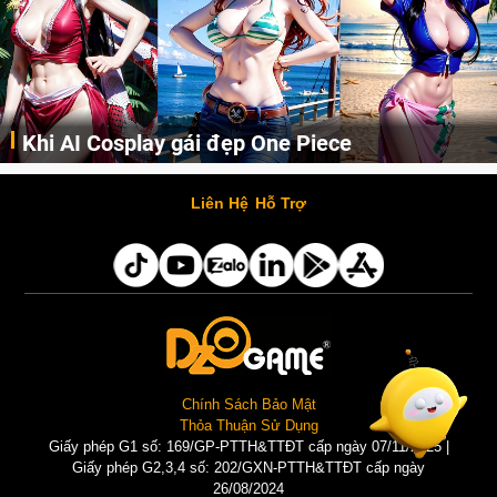
 AI Cosplay gái đẹp One Piece
Cos
Những cô nàng nóng bỏng Boa Hancock, Nico Robin, Nami, Yamato hay Perona được AI vẽ lại dưới hình thức Cosplay cực kỳ chuẩn chỉnh.
Liên Hệ
Hỗ Trợ
Chính Sách Bảo Mật
Thỏa Thuận Sử Dụng
Giấy phép G1 số: 169/GP-PTTH&TTĐT cấp ngày 07/11/2025 |
Giấy phép G2,3,4 số: 202/GXN-PTTH&TTĐT cấp ngày
26/08/2024