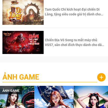
Tam Quốc Chí kích hoạt đại chiến Di
Lăng, tặng siêu code giá trị dành cho
100 độc giả đầu tiên.
Chiến Địa Vô Song ra mắt máy chủ
VS57, sân chơi đích thực dành cho dân
cày
ẢNH GAME
+
GAME
ẢNH 