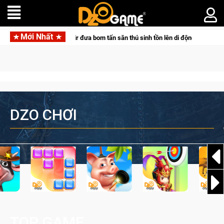
Mới Nhất
Pocketpair đưa bom tấn săn thú sinh tồn lên di động với tên gọi Palworld Onlin
DZO CHƠI
TOP GAME