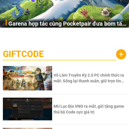
Garena hợp tác cùng Pocketpair đưa bom tấn
Garena Singapore hôm nay đã công bố Palworld Online,
săn thú sinh tồn lên di động với tên gọi
một cuộc phiêu lưu sinh tồn nhiều người chơi mới hiện
Palworld Online
đang được phát triển dựa trên IP Palworld nổi tiếng toàn
cầu, theo giấy phép chính thức từ công ty game Nhật Bản
GIFTCODE
+
Pocketpair, Inc.
Võ Lâm Truyền Kỳ 2.0 PC chính thức ra
mắt: Sống lại thanh xuân, giữ trọn tinh
thần Võ Lâm
MU Lục Địa VNG ra mắt, gửi tặng game
thủ bộ Code cực giá trị