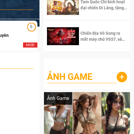
Tam Quốc Chí kích hoạt
đại chiến Di Lăng, tặng
siêu code giá trị dành
cho 100 độc giả đầu
tiên.
5
5
Chiến Địa Vô Song ra
Duyên
Ngạo Thiên Mobile
mắt máy chủ VS57, sân
chơi đích thực dành cho
MOBI
MOB
dân cày
ẢNH GAME
+
Lala Croft vừa nóng vừa xinh dưới nét vẽ
của AI
Ảnh Game