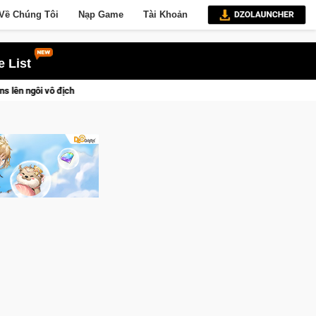
Về Chúng Tôi
Nạp Game
Tài Khoản
 List
Trở thành "Đại ca Mèo" khuấy đảo thế giới ngầm trong Cat Mafi