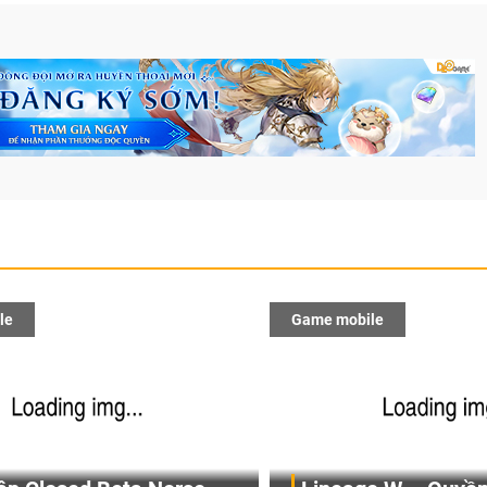
le
Game mobile