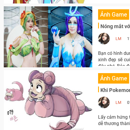
Ảnh Game
Nóng mắt vớ
LM
1
Bạn có hình du
xinh đẹp sẽ cu
đây nhé. Bảo đ
Ảnh Game
Khi Pokemon
LM
0
Lấy cảm hứng t
dễ thương thành