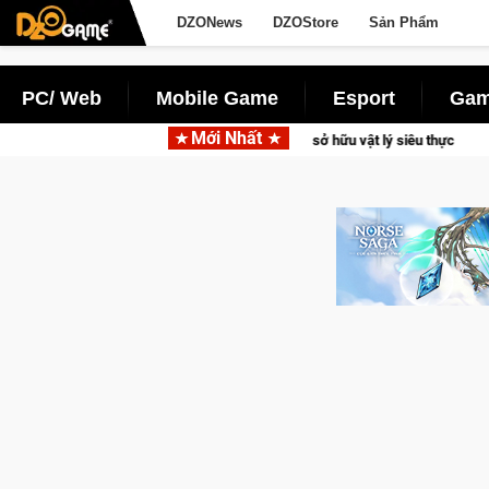
DZONews
DZOStore
Sản Phẩm
PC/ Web
Mobile Game
Esport
Gam
Mới Nhất
m – Game đua xe mô tô PvP sở hữu vật lý siêu thực
CFVL 2026