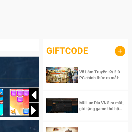
GIFTCODE
+
Võ Lâm Truyền Kỳ 2.0
PC chính thức ra mắt:
Sống lại thanh xuân, giữ
trọn tinh thần Võ Lâm
MU Lục Địa VNG ra mắt,
gửi tặng game thủ bộ
Code cực giá trị