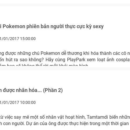
i Pokemon phiên bản người thực cực kỳ sexy
1/01/2017 15:00:00
ng được những chú Pokemon dễ thương khi hóa thành các cô 
ốn hút ra sao không? Hãy cùng PlayPark xem loạt ảnh cosp
ảm bạn sẽ không thể rời mắt khỏi màn hình.
 được nhân hóa... (Phần 2)
1/01/2017 10:00:00
ừ việc say mê một số nhân vật hoạt hình, Tamtamdi biến nh
 con người. Dự án của ông được thực hiện trong một thời gian 