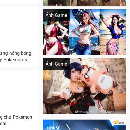
Khi AI Cosplay gái đẹp One Piece
Ảnh Game
nàng nóng bỏng,
Cosplay Xiangling siêu cute
lay Pokemon sau
Ảnh Game
ững chú Pokemon
dài.