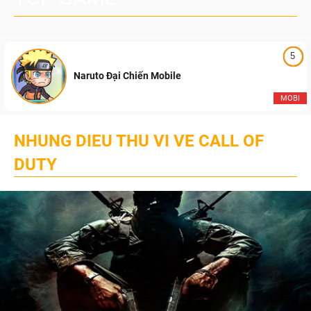
5
Naruto Đại Chiến Mobile
MOBI
NHUNG DIEU THU VI VE CALL OF
DUTY