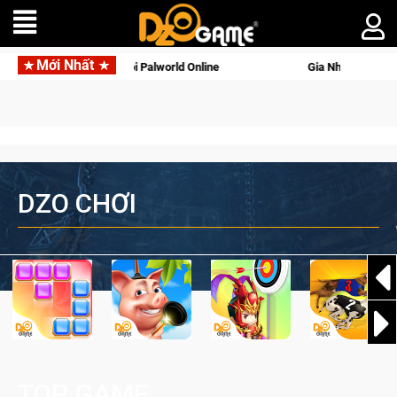
Mới Nhất
 động với tên gọi Palworld Online
Gia Nhập Closed Beta Nors
DZO CHƠI
TOP GAME