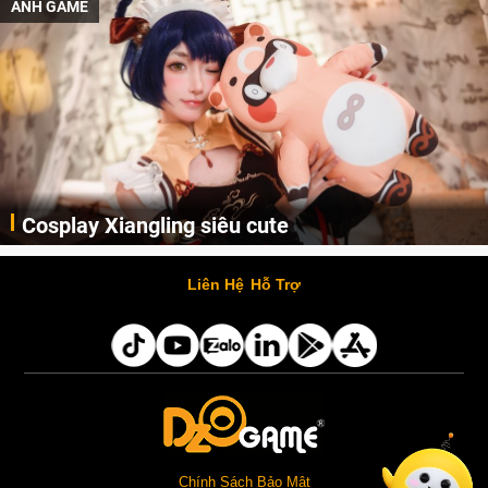
ẢNH GAME
Cosplay Xiangling siêu cute
Cùng thưởng thức những hình ảnh cosplay Xiangling trong Genshin Impact siêu dễ thương của người dùng Weibo "阿包也是兔娘"
Liên Hệ
Hỗ Trợ
Chính Sách Bảo Mật