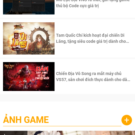
thủ bộ Code cực giá trị
Tam Quốc Chí kích hoạt đại chiến Di
Lăng, tặng siêu code giá trị dành cho
100 độc giả đầu tiên.
Chiến Địa Vô Song ra mắt máy chủ
VS57, sân chơi đích thực dành cho dân
cày
ẢNH GAME
+