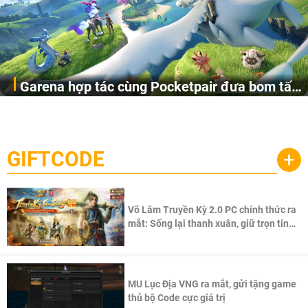
Garena hợp tác cùng Pocketpair đưa bom tấn
Garena Singapore hôm nay đã công bố Palworld Online,
săn thú sinh tồn lên di động với tên gọi
một cuộc phiêu lưu sinh tồn nhiều người chơi mới hiện
Palworld Online
đang được phát triển dựa trên IP Palworld nổi tiếng toàn
cầu, theo giấy phép chính thức từ công ty game Nhật Bản
GIFTCODE
+
Pocketpair, Inc.
Võ Lâm Truyền Kỳ 2.0 PC chính thức ra
mắt: Sống lại thanh xuân, giữ trọn tinh
thần Võ Lâm
MU Lục Địa VNG ra mắt, gửi tặng game
thủ bộ Code cực giá trị