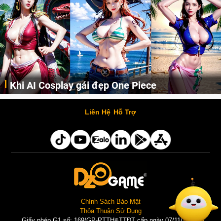
Khi AI Cosplay gái đẹp One Piece
Những cô nàng nóng bỏng Boa Hancock, Nico Robin, Nami, Yamato hay Perona được AI vẽ lại dưới hình thức Cosplay cực kỳ chuẩn chỉnh.
Liên Hệ
Hỗ Trợ
Chính Sách Bảo Mật
Thỏa Thuận Sử Dụng
Giấy phép G1 số: 169/GP-PTTH&TTĐT cấp ngày 07/11/2025 |