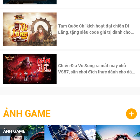
Tam Quốc Chí kích hoạt đại chiến Di
Lăng, tặng siêu code giá trị dành cho
100 độc giả đầu tiên.
Chiến Địa Vô Song ra mắt máy chủ
VS57, sân chơi đích thực dành cho dân
cày
ẢNH GAME
+
ẢNH GAME