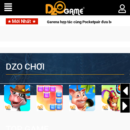
Mới Nhất
Garena hợp tác cùng Pocketpair đưa bom tấn săn thú sinh tồ
DZO CHƠI
TOP GAME