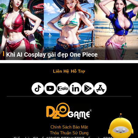
Khi AI Cosplay gái đẹp One Piece
Những cô nàng nóng bỏng Boa Hancock, Nico Robin, Nami, Yamato hay Perona được AI vẽ lại dưới hình thức Cosplay cực kỳ chuẩn chỉnh.
Liên Hệ
Hỗ Trợ
Chính Sách Bảo Mật
Thỏa Thuận Sử Dụng