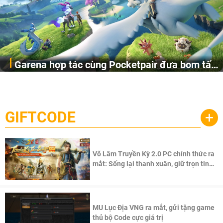
Garena hợp tác cùng Pocketpair đưa bom tấn
Garena Singapore hôm nay đã công bố Palworld Online,
săn thú sinh tồn lên di động với tên gọi
một cuộc phiêu lưu sinh tồn nhiều người chơi mới hiện
Palworld Online
đang được phát triển dựa trên IP Palworld nổi tiếng toàn
cầu, theo giấy phép chính thức từ công ty game Nhật Bản
GIFTCODE
+
Pocketpair, Inc.
Võ Lâm Truyền Kỳ 2.0 PC chính thức ra
mắt: Sống lại thanh xuân, giữ trọn tinh
thần Võ Lâm
MU Lục Địa VNG ra mắt, gửi tặng game
thủ bộ Code cực giá trị