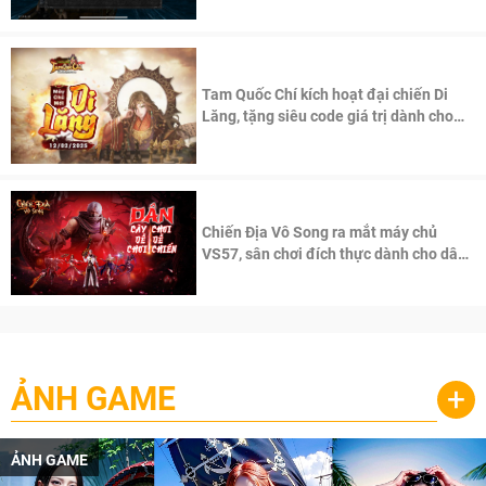
Tam Quốc Chí kích hoạt đại chiến Di
Lăng, tặng siêu code giá trị dành cho
100 độc giả đầu tiên.
Chiến Địa Vô Song ra mắt máy chủ
VS57, sân chơi đích thực dành cho dân
cày
ẢNH GAME
+
ẢNH GAME