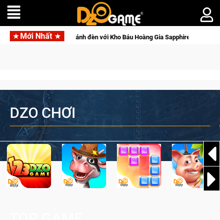
Mới Nhất
ire sẽ lộng lẫy ánh đèn với Kho Báu Hoàng Gia Sapphire Neon Punk
DZO CHƠI
TOP GAME