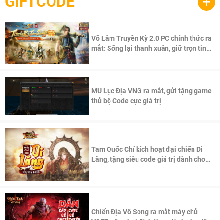
GIFTCODE
+
Võ Lâm Truyền Kỳ 2.0 PC chính thức ra
mắt: Sống lại thanh xuân, giữ trọn tinh
thần Võ Lâm
MU Lục Địa VNG ra mắt, gửi tặng game
thủ bộ Code cực giá trị
Tam Quốc Chí kích hoạt đại chiến Di
Lăng, tặng siêu code giá trị dành cho
100 độc giả đầu tiên.
Chiến Địa Vô Song ra mắt máy chủ