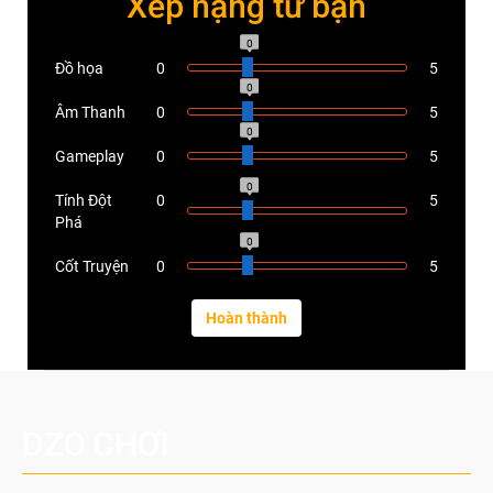
Xếp hạng từ bạn
0
Đồ họa
0
5
0
Âm Thanh
0
5
0
Gameplay
0
5
0
Tính Đột
0
5
Phá
0
Cốt Truyện
0
5
DZO CHƠI