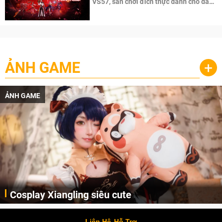
VS57, sân chơi đích thực dành cho dân
cày
ẢNH GAME
+
ẢNH GAME
Cosplay Xiangling siêu cute
Cùng thưởng thức những hình ảnh cosplay Xiangling trong Genshin Impact siêu dễ thương của người dùng Weibo "阿包也是兔娘"
Liên Hệ
Hỗ Trợ