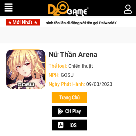
Mới Nhất
bom tấn săn thú sinh tồn lên di động với tên gọi Palworld Online
Nữ Thần Arena
Thể loại:
Chiến thuật
NPH:
GOSU
Ngày Phát Hành:
09/03/2023