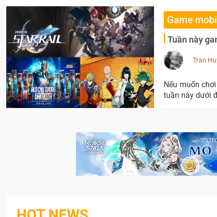
Game mobi
Tuần này gam
Tran Hu
Nếu muốn chơi 
tuần này dưới đ
HOT NEWS