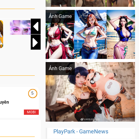
Khi AI Cosplay gái đẹp One Piece
Ảnh Game
Cosplay Xiangling siêu cute
Ảnh Game
5
5
Duyên
Ngạo Thiên Mobile
MOBI
MOB
PlayPark - GameNews