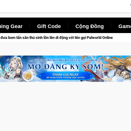
ing Gear
Gift Code
Cộng Đồng
Game
h tồn lên di động với tên gọi Palworld Online
Gia Nhập Close