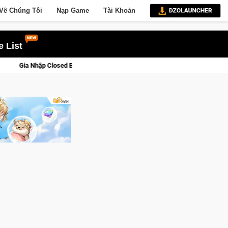
Về Chúng Tôi
Nạp Game
Tài Khoản
 List
d Beta Norse Saga: Cửu Giới Thức Tỉnh, Săn DJI Osmo Pocket 3 Ngay Hôm Na