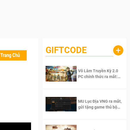
GIFTCODE
+
Võ Lâm Truyền Kỳ 2.0
PC chính thức ra mắt:
Sống lại thanh xuân, giữ
trọn tinh thần Võ Lâm
MU Lục Địa VNG ra mắt,
gửi tặng game thủ bộ
Code cực giá trị