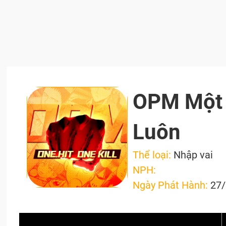
OPM Một 
Luôn
Thể loại:
Nhập vai
NPH:
Ngày Phát Hành:
27