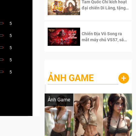
Tam Quốc Chí kích hoạt
đại chiến Di Lăng, tặng
siêu code giá trị dành
cho 100 độc giả đầu
5
tiên.
Chiến Địa Vô Song ra
5
mắt máy chủ VS57, sân
chơi đích thực dành cho
5
dân cày
5
5
ẢNH GAME
+
Lala Croft vừa nóng vừa xinh dưới nét vẽ
của AI
Ảnh Game