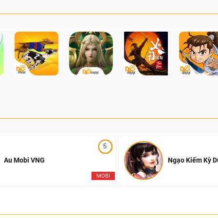
5
Au Mobi VNG
Ngạo Kiếm Kỳ 
MOBI