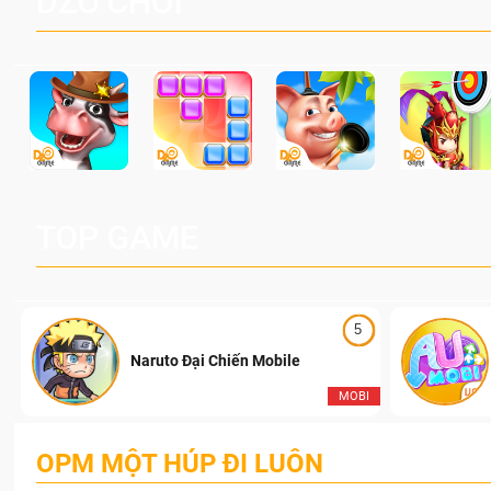
DZO CHƠI
TOP GAME
5
Naruto Đại Chiến Mobile
I
MOBI
OPM MỘT HÚP ĐI LUÔN