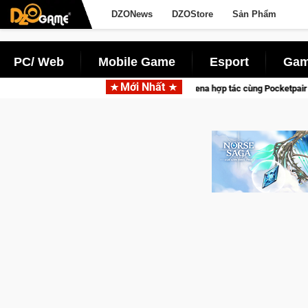
DZONews
DZOStore
Sản Phẩm
PC/ Web
Mobile Game
Esport
Gam
Mới Nhất
Garena hợp tác cùng Pocketpair đưa bom tấn săn thú sin