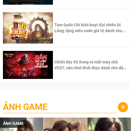
Tam Quốc Chí kích hoạt đại chiến Di
Lăng, tặng siêu code giá trị dành cho
100 độc giả đầu tiên.
Chiến Địa Vô Song ra mắt máy chủ
VS57, sân chơi đích thực dành cho dân
cày
ẢNH GAME
+
ẢNH GAME