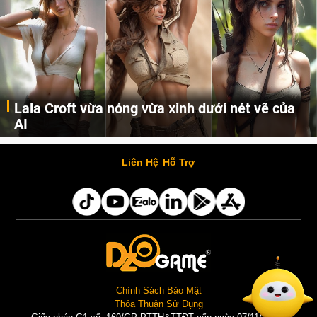
Lala Croft vừa nóng vừa xinh dưới nét vẽ của
AI
Cùng đến với những hình ảnh Lala Croft của Tomb Raider dưới nét vẽ của AI. Một cô nàng xinh đẹp, nóng bỏng nhưng cũng rắn rỏi và mạnh mẽ.
Liên Hệ
Hỗ Trợ
Chính Sách Bảo Mật
Thỏa Thuận Sử Dụng