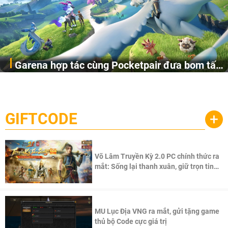
Garena hợp tác cùng Pocketpair đưa bom tấn
Garena Singapore hôm nay đã công bố Palworld Online,
săn thú sinh tồn lên di động với tên gọi
một cuộc phiêu lưu sinh tồn nhiều người chơi mới hiện
Palworld Online
đang được phát triển dựa trên IP Palworld nổi tiếng toàn
cầu, theo giấy phép chính thức từ công ty game Nhật Bản
GIFTCODE
+
Pocketpair, Inc.
Võ Lâm Truyền Kỳ 2.0 PC chính thức ra
mắt: Sống lại thanh xuân, giữ trọn tinh
thần Võ Lâm
MU Lục Địa VNG ra mắt, gửi tặng game
thủ bộ Code cực giá trị