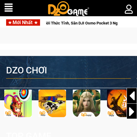
Mới Nhất
rse Saga: Cửu Giới Thức Tỉnh, Săn DJI Osmo Pocket 3 Ngay Hôm Nay
DZO CHƠI
TOP GAME