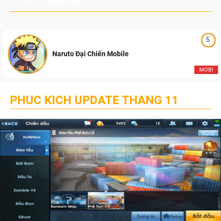
5
Naruto Đại Chiến Mobile
MOBI
PHUC KICH UPDATE THANG 11