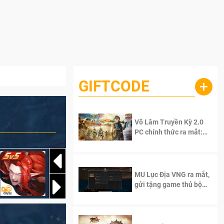
GIFTCODE
+
Võ Lâm Truyền Kỳ 2.0
PC chính thức ra mắt:
Sống lại thanh xuân, giữ
trọn tinh thần Võ Lâm
MU Lục Địa VNG ra mắt,
gửi tặng game thủ bộ
Code cực giá trị