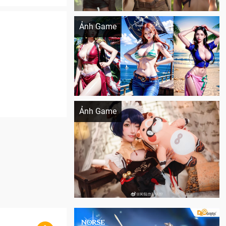
Khi AI Cosplay gái đẹp One Piece
Ảnh Game
Cosplay Xiangling siêu cute
Ảnh Game