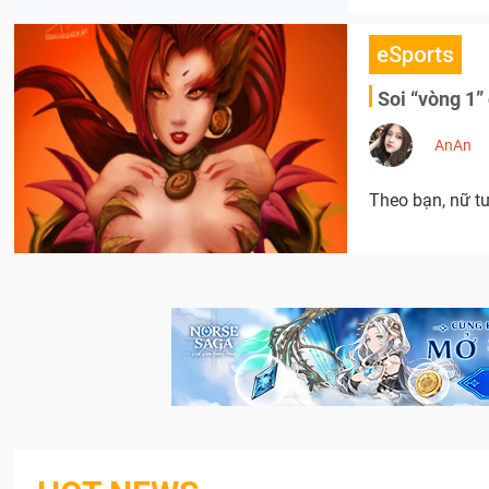
eSports
Soi “vòng
AnAn
Theo bạn, nữ t