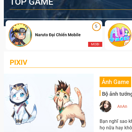
TOP GAME
5
Naruto Đại Chiến Mobile
I
MOBI
PIXIV
Ảnh Game
Bộ ảnh tướn
AnAn
Bạn nghĩ sao k
họ nữa hay khô