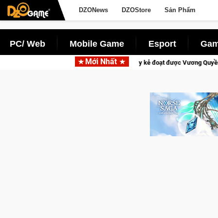
DZONews
DZOStore
Sản Phẩm
PC/ Web
Mobile Game
Esport
Gam
Mới Nhất
 W – Quyền lực và tài phú sẽ về tay kẻ đoạt được Vương Quyền thành Kent sắp 