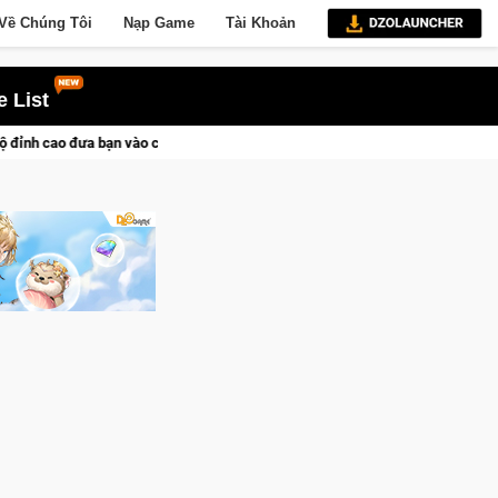
Về Chúng Tôi
Nạp Game
Tài Khoản
 List
 vào các chiến dịch lịch sử khốc liệt
Trial Xtreme Freedom –