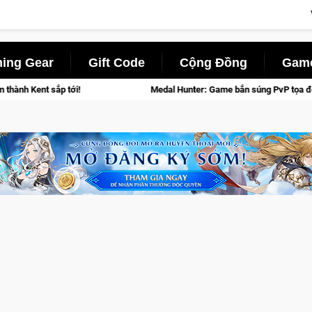
ing Gear
Gift Code
Cộng Đồng
Game
tới!
Medal Hunter: Game bắn súng PvP tọa độ đỉnh cao đưa bạn