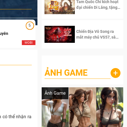
Tam Quốc Chí kích hoạt
đại chiến Di Lăng, tặng
siêu code giá trị dành
cho 100 độc giả đầu
tiên.
5
5
Chiến Địa Vô Song ra
Duyên
Ngạo Thiên Mobile
mắt máy chủ VS57, sân
chơi đích thực dành cho
MOBI
MOB
dân cày
ẢNH GAME
+
Lala Croft vừa nóng vừa xinh dưới nét vẽ
của AI
Ảnh Game
 có thể nhận ra