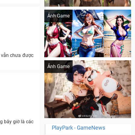
Khi AI Cosplay gái đẹp One Piece
Ảnh Game
c vẫn chưa được
Cosplay Xiangling siêu cute
Ảnh Game
g bây giờ là các
PlayPark - GameNews