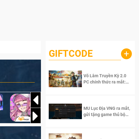
GIFTCODE
+
Võ Lâm Truyền Kỳ 2.0
PC chính thức ra mắt:
Sống lại thanh xuân, giữ
trọn tinh thần Võ Lâm
MU Lục Địa VNG ra mắt,
gửi tặng game thủ bộ
Code cực giá trị