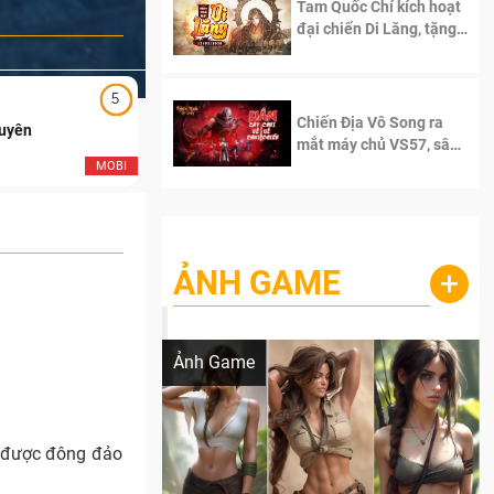
Tam Quốc Chí kích hoạt
đại chiến Di Lăng, tặng
siêu code giá trị dành
cho 100 độc giả đầu
tiên.
5
5
Chiến Địa Vô Song ra
Duyên
Ngạo Thiên Mobile
mắt máy chủ VS57, sân
chơi đích thực dành cho
MOBI
MOB
dân cày
ẢNH GAME
+
Lala Croft vừa nóng vừa xinh dưới nét vẽ
của AI
Ảnh Game
g được đông đảo