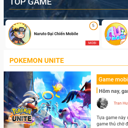
TOP GAME
5
Naruto Đại Chiến Mobile
I
MOBI
POKEMON UNITE
Game mobi
Hôm nay, ga
Tran Hu
Tựa game này m
game thủ chờ đ