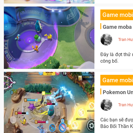
Game mobi
Game moba P
Tran Hu
Đây là đợt thử
công bố.
Game mobi
Pokemon Uni
Tran Hu
Các bạn sẽ được
Bảo Bối Thần K