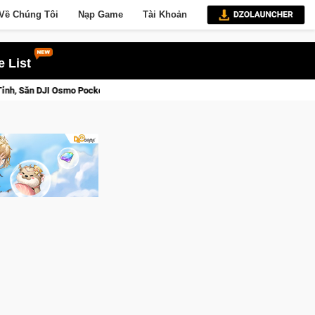
Về Chúng Tôi
Nạp Game
Tài Khoản
 List
t 3 Ngay Hôm Nay
Lineage W – Quyền lực và tài phú sẽ về tay