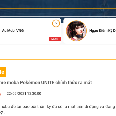
5
Au Mobi VNG
Ngạo Kiếm Kỳ 
MOBI
le
me moba Pokémon UNITE chính thức ra mắt
y
22/09/2021 13:30:00
oba đề tài bảo bối thần kỳ đã sẽ ra mắt trên di động và đan
ợi.