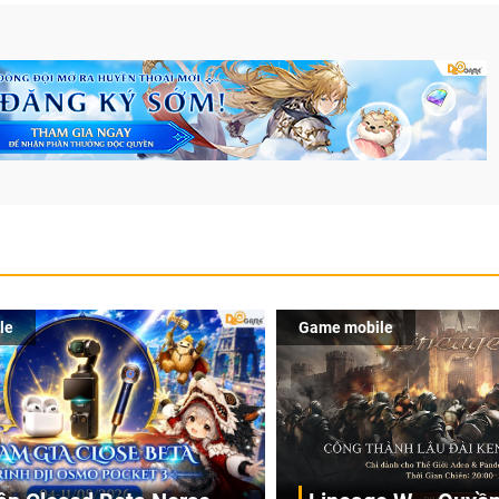
le
Game mobile