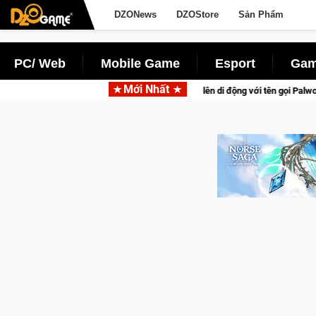
DZONews
DZOStore
Sản Phẩm
PC/ Web
Mobile Game
Esport
Gam
Mới Nhất
 tấn săn thú sinh tồn lên di động với tên gọi Palworld Online