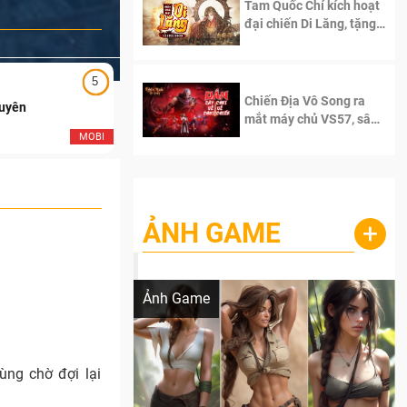
Tam Quốc Chí kích hoạt
đại chiến Di Lăng, tặng
siêu code giá trị dành
cho 100 độc giả đầu
tiên.
5
5
Chiến Địa Vô Song ra
Duyên
Ngạo Thiên Mobile
mắt máy chủ VS57, sân
chơi đích thực dành cho
MOBI
MOB
dân cày
ẢNH GAME
+
Lala Croft vừa nóng vừa xinh dưới nét vẽ
của AI
Ảnh Game
ng chờ đợi lại