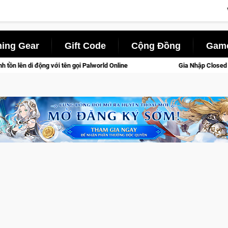
ing Gear
Gift Code
Cộng Đồng
Game
n gọi Palworld Online
Gia Nhập Closed Beta Norse Saga: Cửu 