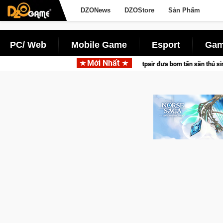
DZONews
DZOStore
Sản Phẩm
PC/ Web
Mobile Game
Esport
Gam
Mới Nhất
arena hợp tác cùng Pocketpair đưa bom tấn săn thú sinh tồn lên di động với tê