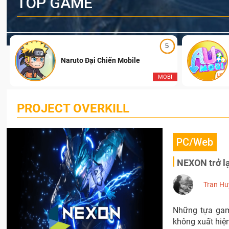
TOP GAME
5
Naruto Đại Chiến Mobile
I
MOBI
PROJECT OVERKILL
PC/Web
NEXON trở lạ
Tran Hu
Những tựa gam
không xuất hiện