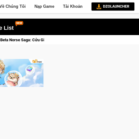
Về Chúng Tôi
Nạp Game
Tài Khoản
 List
Giới Thức Tỉnh, Săn DJI Osmo Pocket 3 Ngay Hôm Nay
Lineag