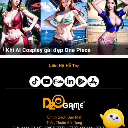
Khi AI Cosplay gái đẹp One Piece
Những cô nàng nóng bỏng Boa Hancock, Nico Robin, Nami, Yamato hay Perona được AI vẽ lại dưới hình thức Cosplay cực kỳ chuẩn chỉnh.
Liên Hệ
Hỗ Trợ
Chính Sách Bảo Mật
Thỏa Thuận Sử Dụng