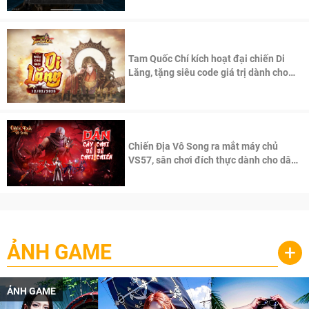
Tam Quốc Chí kích hoạt đại chiến Di
Lăng, tặng siêu code giá trị dành cho
100 độc giả đầu tiên.
Chiến Địa Vô Song ra mắt máy chủ
VS57, sân chơi đích thực dành cho dân
cày
ẢNH GAME
+
ẢNH GAME