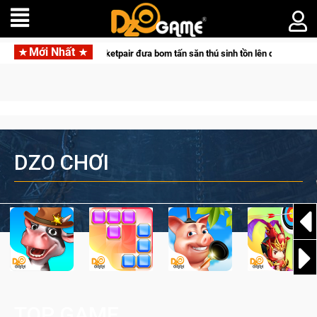
Mới Nhất
ác cùng Pocketpair đưa bom tấn săn thú sinh tồn lên di động với tên gọi Palwor
DZO CHƠI
TOP GAME