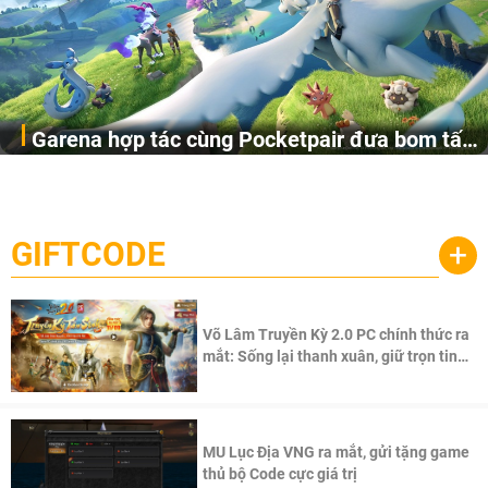
Garena hợp tác cùng Pocketpair đưa bom tấn
Garena Singapore hôm nay đã công bố Palworld Online,
săn thú sinh tồn lên di động với tên gọi
một cuộc phiêu lưu sinh tồn nhiều người chơi mới hiện
Palworld Online
đang được phát triển dựa trên IP Palworld nổi tiếng toàn
cầu, theo giấy phép chính thức từ công ty game Nhật Bản
GIFTCODE
+
Pocketpair, Inc.
Võ Lâm Truyền Kỳ 2.0 PC chính thức ra
mắt: Sống lại thanh xuân, giữ trọn tinh
thần Võ Lâm
MU Lục Địa VNG ra mắt, gửi tặng game
thủ bộ Code cực giá trị