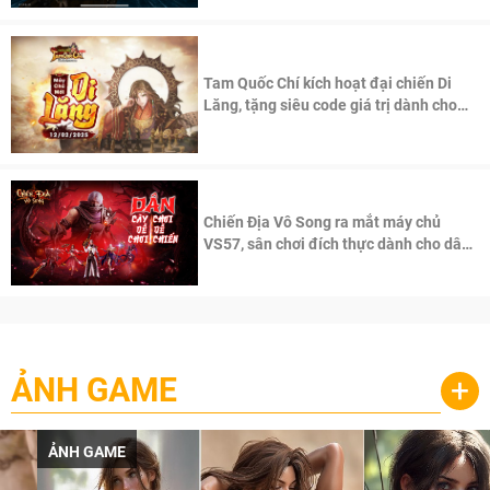
Tam Quốc Chí kích hoạt đại chiến Di
Lăng, tặng siêu code giá trị dành cho
100 độc giả đầu tiên.
Chiến Địa Vô Song ra mắt máy chủ
VS57, sân chơi đích thực dành cho dân
cày
ẢNH GAME
+
ẢNH GAME