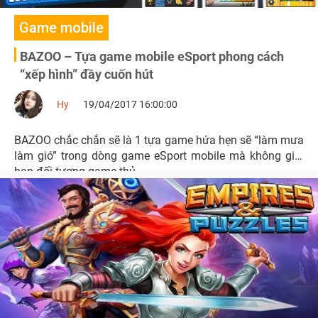
Game mobile
BAZOO – Tựa game mobile eSport phong cách
“xếp hình” đầy cuốn hút
Hy
19/04/2017 16:00:00
BAZOO chắc chắn sẽ là 1 tựa game hứa hẹn sẽ “làm mưa
làm gió” trong dòng game eSport mobile mà không giới
hạn đối tượng game thủ.