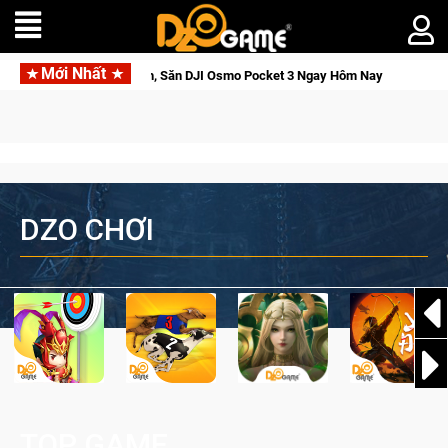
Mới Nhất
 Săn DJI Osmo Pocket 3 Ngay Hôm Nay
Lineage W – Quyền lực 
DZO CHƠI
TOP GAME