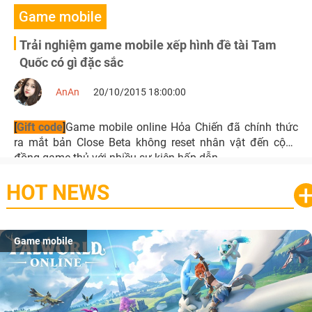
Game mobile
Trải nghiệm game mobile xếp hình đề tài Tam
Quốc có gì đặc sắc
AnAn
20/10/2015 18:00:00
[
Gift code
]
Game mobile online Hỏa Chiến đã chính thức
ra mắt bản Close Beta không reset nhân vật đến cộng
đồng game thủ với nhiều sự kiện hấp dẫn.
HOT NEWS
Game mobile