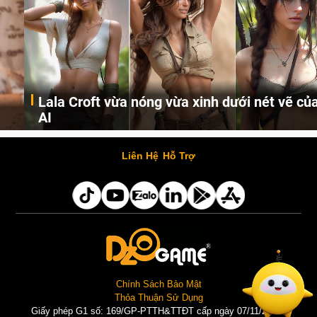
Lala Croft vừa nóng vừa xinh dưới nét vẽ của
AI
Cùng đến với những hình ảnh Lala Croft của Tomb Raider dưới nét vẽ của AI. Một cô nàng xinh đẹp, nóng bỏng nhưng cũng rắn rỏi và mạnh mẽ.
Liên Hệ
Hỗ Trợ
Chính Sách Bảo Mật
Thỏa Thuận Sử Dụng
Giấy phép G1 số: 169/GP-PTTH&TTĐT cấp ngày 07/11/2025 |