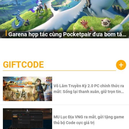
Garena hợp tác cùng Pocketpair đưa bom tấn
Garena Singapore hôm nay đã công bố Palworld Online,
săn thú sinh tồn lên di động với tên gọi
một cuộc phiêu lưu sinh tồn nhiều người chơi mới hiện
Palworld Online
đang được phát triển dựa trên IP Palworld nổi tiếng toàn
cầu, theo giấy phép chính thức từ công ty game Nhật Bản
GIFTCODE
+
Pocketpair, Inc.
Võ Lâm Truyền Kỳ 2.0 PC chính thức ra
mắt: Sống lại thanh xuân, giữ trọn tinh
thần Võ Lâm
MU Lục Địa VNG ra mắt, gửi tặng game
thủ bộ Code cực giá trị