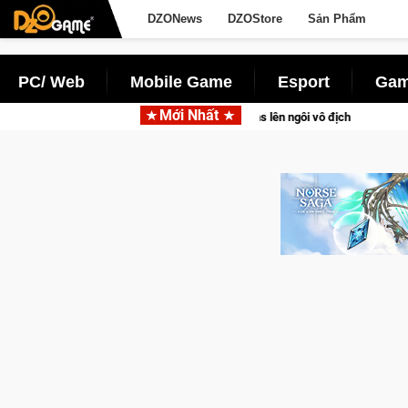
DZONews
DZOStore
Sản Phẩm
PC/ Web
Mobile Game
Esport
Gam
Mới Nhất
trình đầy cảm xúc, Team Falcons lên ngôi vô địch
Trở thành "