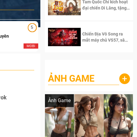
Tam Quốc Chí kích hoạt
đại chiến Di Lăng, tặng
siêu code giá trị dành
cho 100 độc giả đầu
tiên.
5
5
Chiến Địa Vô Song ra
Duyên
Ngạo Thiên Mobile
mắt máy chủ VS57, sân
chơi đích thực dành cho
MOBI
MOB
dân cày
ẢNH GAME
+
Lala Croft vừa nóng vừa xinh dưới nét vẽ
của AI
rok
Ảnh Game
.