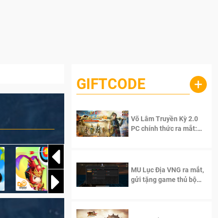
GIFTCODE
+
Võ Lâm Truyền Kỳ 2.0
PC chính thức ra mắt:
Sống lại thanh xuân, giữ
trọn tinh thần Võ Lâm
MU Lục Địa VNG ra mắt,
gửi tặng game thủ bộ
Code cực giá trị