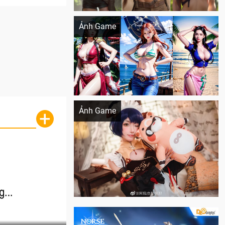
Khi AI Cosplay gái đẹp One Piece
Ảnh Game
Cosplay Xiangling siêu cute
Ảnh Game
+