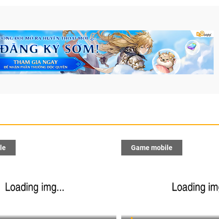
le
Game mobile