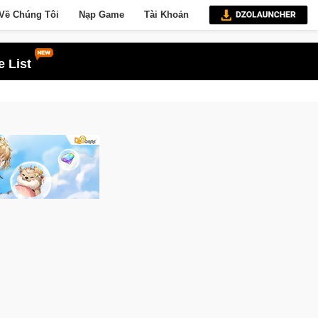
Về Chúng Tôi
Nạp Game
Tài Khoản
 List
Trang bị của game thủ Crossfire sẽ lộng l