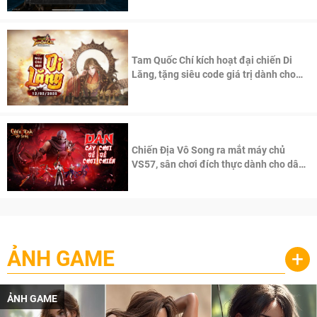
Tam Quốc Chí kích hoạt đại chiến Di
Lăng, tặng siêu code giá trị dành cho
100 độc giả đầu tiên.
Chiến Địa Vô Song ra mắt máy chủ
VS57, sân chơi đích thực dành cho dân
cày
ẢNH GAME
+
ẢNH GAME