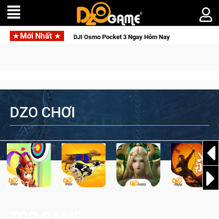
Mới Nhất
 Thức Tỉnh, Săn DJI Osmo Pocket 3 Ngay Hôm Nay
Lineage W 
DZO CHƠI
TOP GAME