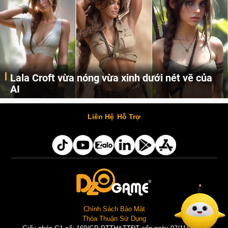
Lala Croft vừa nóng vừa xinh dưới nét vẽ của
AI
Cùng đến với những hình ảnh Lala Croft của Tomb Raider dưới nét vẽ của AI. Một cô nàng xinh đẹp, nóng bỏng nhưng cũng rắn rỏi và mạnh mẽ.
Liên Hệ
Hỗ Trợ
Chính Sách Bảo Mật
Thỏa Thuận Sử Dụng