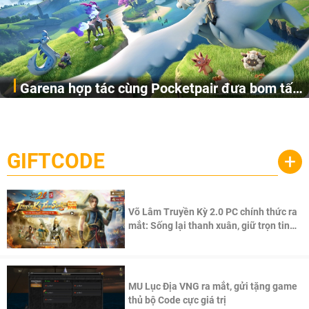
Garena hợp tác cùng Pocketpair đưa bom tấn
Garena Singapore hôm nay đã công bố Palworld Online,
săn thú sinh tồn lên di động với tên gọi
một cuộc phiêu lưu sinh tồn nhiều người chơi mới hiện
Palworld Online
đang được phát triển dựa trên IP Palworld nổi tiếng toàn
cầu, theo giấy phép chính thức từ công ty game Nhật Bản
GIFTCODE
+
Pocketpair, Inc.
Võ Lâm Truyền Kỳ 2.0 PC chính thức ra
mắt: Sống lại thanh xuân, giữ trọn tinh
thần Võ Lâm
MU Lục Địa VNG ra mắt, gửi tặng game
thủ bộ Code cực giá trị