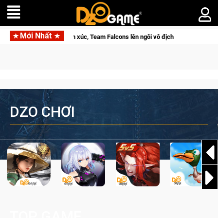
Mới Nhất
nh trình đầy cảm xúc, Team Falcons lên ngôi vô địch
Trở thàn
DZO CHƠI
TOP GAME