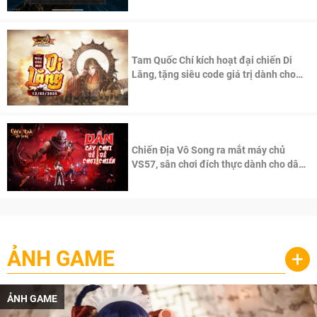
Tam Quốc Chí kích hoạt đại chiến Di
Lăng, tặng siêu code giá trị dành cho
100 độc giả đầu tiên.
Chiến Địa Vô Song ra mắt máy chủ
VS57, sân chơi đích thực dành cho dân
cày
ẢNH GAME
+
ẢNH GAME