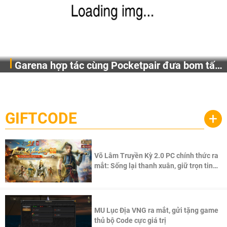
Garena hợp tác cùng Pocketpair đưa bom tấn
Garena Singapore hôm nay đã công bố Palworld Online,
săn thú sinh tồn lên di động với tên gọi
một cuộc phiêu lưu sinh tồn nhiều người chơi mới hiện
Palworld Online
đang được phát triển dựa trên IP Palworld nổi tiếng toàn
cầu, theo giấy phép chính thức từ công ty game Nhật Bản
GIFTCODE
+
Pocketpair, Inc.
Võ Lâm Truyền Kỳ 2.0 PC chính thức ra
mắt: Sống lại thanh xuân, giữ trọn tinh
thần Võ Lâm
MU Lục Địa VNG ra mắt, gửi tặng game
thủ bộ Code cực giá trị