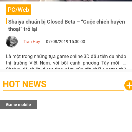
PC/Web
Shaiya chuẩn bị Closed Beta – “Cuộc chiến huyền
thoại” trở lại
Tran Huy
07/08/2019 15:30:00
Là một trong những tựa game online 3D đầu tiên du nhập
thị trường Việt Nam, với bối cảnh phương Tây mới lạ,
Shaiya đã chiến được tình cảm của rất nhiều game thủ
Việt.
HOT NEWS
Game mobile