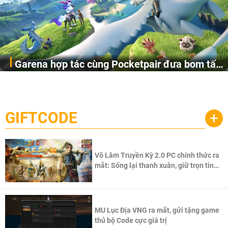
Garena hợp tác cùng Pocketpair đưa bom tấn
Garena Singapore hôm nay đã công bố Palworld Online,
săn thú sinh tồn lên di động với tên gọi
một cuộc phiêu lưu sinh tồn nhiều người chơi mới hiện
Palworld Online
đang được phát triển dựa trên IP Palworld nổi tiếng toàn
cầu, theo giấy phép chính thức từ công ty game Nhật Bản
GIFTCODE
+
Pocketpair, Inc.
Võ Lâm Truyền Kỳ 2.0 PC chính thức ra
mắt: Sống lại thanh xuân, giữ trọn tinh
thần Võ Lâm
MU Lục Địa VNG ra mắt, gửi tặng game
thủ bộ Code cực giá trị