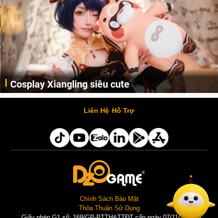
Cosplay Xiangling siêu cute
Cùng thưởng thức những hình ảnh cosplay Xiangling trong Genshin Impact siêu dễ thương của người dùng Weibo "阿包也是兔娘"
Liên Hệ
Hỗ Trợ
Chính Sách Bảo Mật
Thỏa Thuận Sử Dụng
Giấy phép G1 số: 169/GP-PTTH&TTĐT cấp ngày 07/11/2025 |