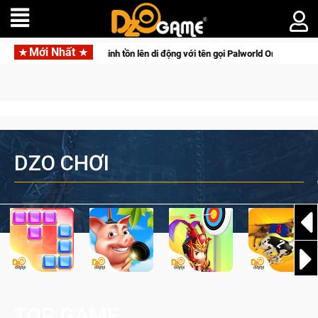
Mới Nhất
m tấn săn thú sinh tồn lên di động với tên gọi Palworld Online
DZO CHƠI
TOP GAME