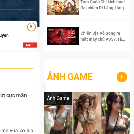
Tam Quốc Chí kích hoạt
đại chiến Di Lăng, tặng
siêu code giá trị dành
cho 100 độc giả đầu
tiên.
5
5
Chiến Địa Vô Song ra
Duyên
Ngạo Thiên Mobile
mắt máy chủ VS57, sân
chơi đích thực dành cho
MOBI
MOB
dân cày
ẢNH GAME
+
Lala Croft vừa nóng vừa xinh dưới nét vẽ
của AI
hút cực mãn
Ảnh Game
ime vừa có dịp