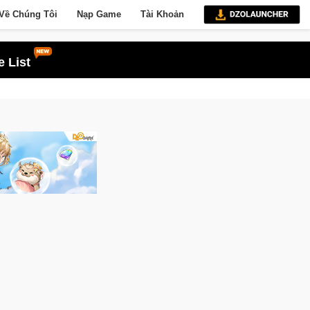
Về Chúng Tôi
Nạp Game
Tài Khoản
 List
Gia Nhập Closed Beta Norse Saga: Cửu Giới Thức Tỉnh, Săn DJI Osmo Pocke