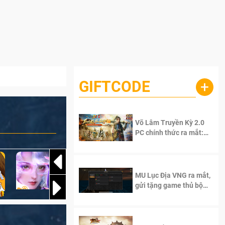
GIFTCODE
+
Võ Lâm Truyền Kỳ 2.0
PC chính thức ra mắt:
Sống lại thanh xuân, giữ
trọn tinh thần Võ Lâm
MU Lục Địa VNG ra mắt,
gửi tặng game thủ bộ
Code cực giá trị