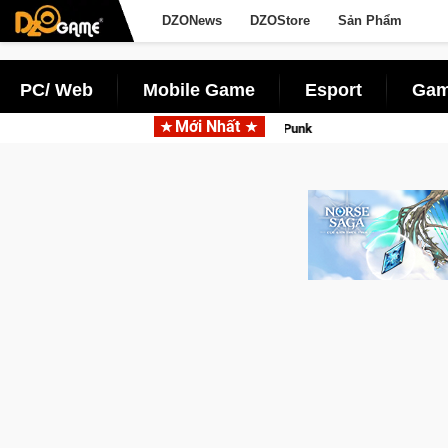
DZONews
DZOStore
Sản Phẩm
PC/ Web
Mobile Game
Esport
Gam
Mới Nhất
Garena hợp tác cùng Pocketpair đưa bom