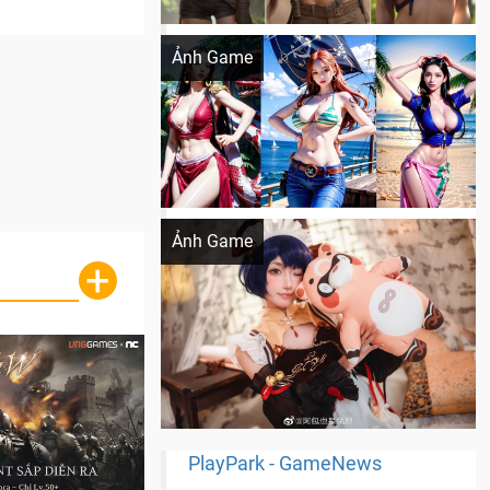
Khi AI Cosplay gái đẹp One Piece
Ảnh Game
Cosplay Xiangling siêu cute
Ảnh Game
+
PlayPark - GameNews