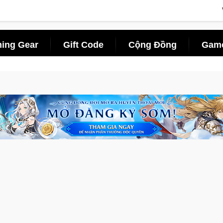
ing Gear
Gift Code
Cộng Đồng
Game
 tấn săn thú sinh tồn lên di động với tên gọi Palworld Online