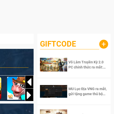
GIFTCODE
+
Võ Lâm Truyền Kỳ 2.0
PC chính thức ra mắt:
Sống lại thanh xuân, giữ
trọn tinh thần Võ Lâm
MU Lục Địa VNG ra mắt,
gửi tặng game thủ bộ
Code cực giá trị