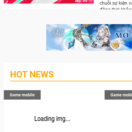
chuỗi sự kiện v
đồng thời khẳn
mới.
HOT NEWS
Game mobile
Game mobi