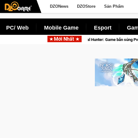
DZONews
DZOStore
Sản Phẩm
PC/ Web
Mobile Game
Esport
Gam
Mới Nhất
ôi vô địch
Medal Hunter: Game bắn súng PvP tọa độ đỉnh cao đ