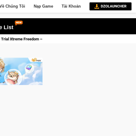
Về Chúng Tôi
Nạp Game
Tài Khoản
 List
edom – Game đua xe mô tô PvP sở hữu vật lý siêu thực
Trở th