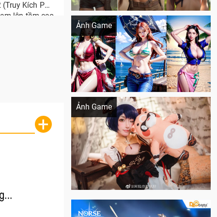
 (Truy Kích PC),
Khi AI Cosplay gái đẹp One Piece
Nam lên tầm cao
Ảnh Game
Cosplay Xiangling siêu cute
Ảnh Game
+