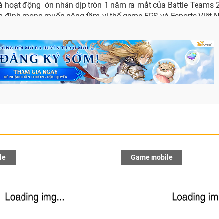
à hoạt động lớn nhân dịp tròn 1 năm ra mắt của Battle Teams 2
g định mong muốn nâng tầm vị thế game FPS và Esports Việt 
le
Game mobile