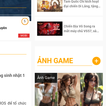
Tam Quốc Chí kích hoạt
đại chiến Di Lăng, tặng
siêu code giá trị dành
cho 100 độc giả đầu
tiên.
5
5
Chiến Địa Vô Song ra
Duyên
Ngạo Thiên Mobile
mắt máy chủ VS57, sân
chơi đích thực dành cho
MOBI
MOB
dân cày
ẢNH GAME
+
Lala Croft vừa nóng vừa xinh dưới nét vẽ
của AI
g sinh nhật 1
Ảnh Game
ROS để tổ chức