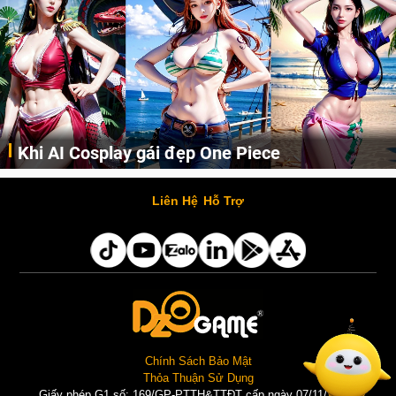
Khi AI Cosplay gái đẹp One Piece
Những cô nàng nóng bỏng Boa Hancock, Nico Robin, Nami, Yamato hay Perona được AI vẽ lại dưới hình thức Cosplay cực kỳ chuẩn chỉnh.
Liên Hệ
Hỗ Trợ
Chính Sách Bảo Mật
Thỏa Thuận Sử Dụng
Giấy phép G1 số: 169/GP-PTTH&TTĐT cấp ngày 07/11/2025 |