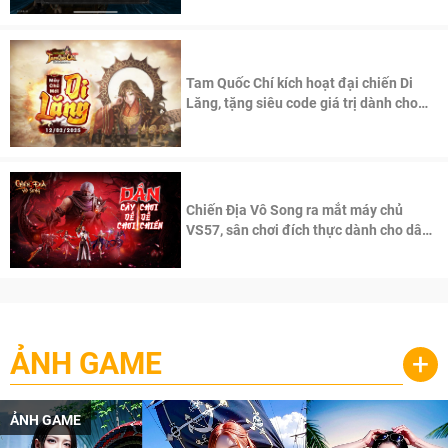
Tam Quốc Chí kích hoạt đại chiến Di
Lăng, tặng siêu code giá trị dành cho
100 độc giả đầu tiên.
Chiến Địa Vô Song ra mắt máy chủ
VS57, sân chơi đích thực dành cho dân
cày
ẢNH GAME
+
ẢNH GAME