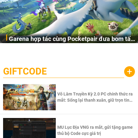
Garena hợp tác cùng Pocketpair đưa bom tấn
Garena Singapore hôm nay đã công bố Palworld Online,
săn thú sinh tồn lên di động với tên gọi
một cuộc phiêu lưu sinh tồn nhiều người chơi mới hiện
Palworld Online
đang được phát triển dựa trên IP Palworld nổi tiếng toàn
cầu, theo giấy phép chính thức từ công ty game Nhật Bản
GIFTCODE
+
Pocketpair, Inc.
Võ Lâm Truyền Kỳ 2.0 PC chính thức ra
mắt: Sống lại thanh xuân, giữ trọn tinh
thần Võ Lâm
MU Lục Địa VNG ra mắt, gửi tặng game
thủ bộ Code cực giá trị