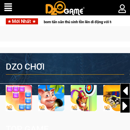
Mới Nhất
 Pocketpair đưa bom tấn săn thú sinh tồn lên di động với tên gọi Palworld Onli
DZO CHƠI
TOP GAME