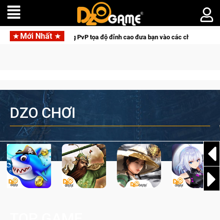
Mới Nhất
r: Game bắn súng PvP tọa độ đỉnh cao đưa bạn vào các chiến dịch lịch sử khốc
DZO CHƠI
TOP GAME