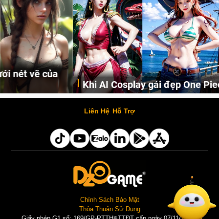
Khi AI Cosplay gái đẹp One Piece
Những cô nàng nóng bỏng Boa Hancock, Nico Robin, Nami, Yamato hay Perona được AI vẽ lại dưới hình thức Cosplay cực kỳ chuẩn chỉnh.
Liên Hệ
Hỗ Trợ
Chính Sách Bảo Mật
Thỏa Thuận Sử Dụng
Giấy phép G1 số: 169/GP-PTTH&TTĐT cấp ngày 07/11/2025 |