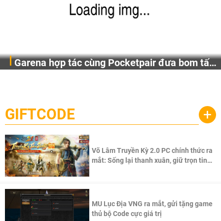
Garena hợp tác cùng Pocketpair đưa bom tấn
Garena Singapore hôm nay đã công bố Palworld Online,
săn thú sinh tồn lên di động với tên gọi
một cuộc phiêu lưu sinh tồn nhiều người chơi mới hiện
Palworld Online
đang được phát triển dựa trên IP Palworld nổi tiếng toàn
cầu, theo giấy phép chính thức từ công ty game Nhật Bản
GIFTCODE
+
Pocketpair, Inc.
Võ Lâm Truyền Kỳ 2.0 PC chính thức ra
mắt: Sống lại thanh xuân, giữ trọn tinh
thần Võ Lâm
MU Lục Địa VNG ra mắt, gửi tặng game
thủ bộ Code cực giá trị