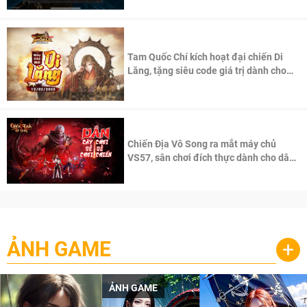
Tam Quốc Chí kích hoạt đại chiến Di
Lăng, tặng siêu code giá trị dành cho
100 độc giả đầu tiên.
Chiến Địa Vô Song ra mắt máy chủ
VS57, sân chơi đích thực dành cho dân
cày
ẢNH GAME
+
ẢNH GAME