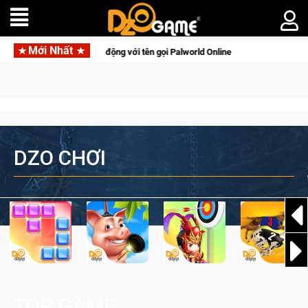
Mới Nhất
 tồn lên di động với tên gọi Palworld Online
Gia Nhập Closed
DZO CHƠI
TOP GAME