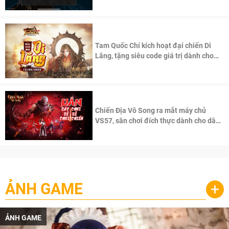
Tam Quốc Chí kích hoạt đại chiến Di
Lăng, tặng siêu code giá trị dành cho
100 độc giả đầu tiên.
Chiến Địa Vô Song ra mắt máy chủ
VS57, sân chơi đích thực dành cho dân
cày
ẢNH GAME
+
ẢNH GAME