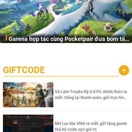
Garena hợp tác cùng Pocketpair đưa bom tấn
Garena Singapore hôm nay đã công bố Palworld Online,
săn thú sinh tồn lên di động với tên gọi
một cuộc phiêu lưu sinh tồn nhiều người chơi mới hiện
Palworld Online
đang được phát triển dựa trên IP Palworld nổi tiếng toàn
cầu, theo giấy phép chính thức từ công ty game Nhật Bản
GIFTCODE
+
Pocketpair, Inc.
Võ Lâm Truyền Kỳ 2.0 PC chính thức ra
mắt: Sống lại thanh xuân, giữ trọn tinh
thần Võ Lâm
MU Lục Địa VNG ra mắt, gửi tặng game
thủ bộ Code cực giá trị