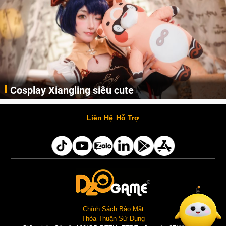
Cosplay Xiangling siêu cute
Cùng thưởng thức những hình ảnh cosplay Xiangling trong Genshin Impact siêu dễ thương của người dùng Weibo "阿包也是兔娘"
Liên Hệ
Hỗ Trợ
Chính Sách Bảo Mật
Thỏa Thuận Sử Dụng